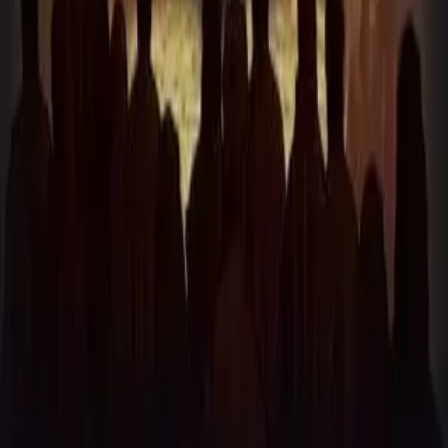
modal Anda terbuang percuma di tempat yang
tidak pasti. Ambil langkah cerdas dengan
bergabung bersama komunitas pemenang di
platform taruhan nomor satu ini. Segera
daftarkan akun eksklusif Anda, manfaatkan
berbagai promo bonus sambutan yang melimpah,
dan rasakan sendiri kemudahan meraup
keuntungan berlipat ganda setiap saat. Jadilah
saksi dan buktikan sendiri bahwa COMTOTO
agen resmi taruhan slot gacor gampang
scatter
hitam
hadiah terbesar sepanjang masa adalah
sebuah realitas manis yang siap Anda nikmati
hari ini juga!
Lihat Semua
home
explore
promo