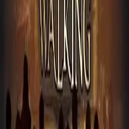
Anda menjadi momen kemenangan bersejarah yang
mengubah hidup.
Sebagai agen resmi yang menjunjung tinggi dedikasi
dan profesionalisme, COMTOTO sangat memahami
betapa krusialnya aspek keamanan data dan
kenyamanan transaksi. Sistem keamanan dengan
teknologi enkripsi tingkat tinggi diterapkan secara
berlapis untuk melindungi seluruh privasi serta dana
milik para anggota. Proses deposit maupun penarikan
dana kemenangan (withdraw) diproses secara kilat
melalui berbagai pilihan metode pembayaran
terlengkap; mulai dari transfer bank lokal terkemuka,
pulsa tanpa potongan, hingga beragam dompet
digital
(e-wallet)
. Dukungan layanan pelanggan yang
ramah dan responsif juga tersedia selama 24 jam
penuh untuk memberikan solusi instan atas setiap
kendala.
Kesimpulannya, jangan biarkan waktu luang dan