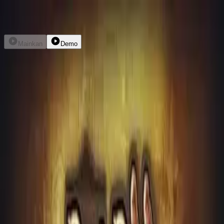
Daftar
Masuk
Mainkan
Demo
Dead Men Walking
nolimitcity
kembali
COMTOTO Agen Resmi
Taruhan Slot Gacor
Gampang Scatter Hitam
Hadiah Terbesar
Sepanjang Masa
Mencari platform hiburan digital yang aman sekaligus
sangat menguntungkan di era modern ini