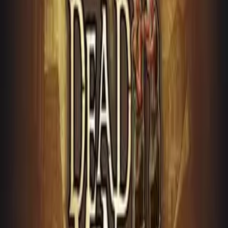
membutuhkan ketelitian, dan
COMTOTO
hadir
sebagai jawaban pasti atas pencarian tersebut.
Dikenal luas di kalangan pencinta permainan daring
di seluruh Indonesia, COMTOTO berhasil
mengukuhkan posisinya sebagai agen resmi taruhan
slot gacor terpercaya. Dengan antarmuka yang
sangat ramah pengguna dan aksesibilitas tanpa batas
dari berbagai perangkat, situs ini mengundang
pemain dari segala kalangan untuk merasakan
pengalaman bertaruh yang luar biasa. Berbekal
lisensi dan pengawasan ketat, setiap putaran yang
Anda mainkan dijamin keadilan sistemnya,
memberikan rasa aman sekaligus memacu adrenalin
dengan sehat.
Salah satu daya tarik paling fenomenal yang
membuat nama COMTOTO meroket adalah
reputasinya sebagai penyedia permainan dengan
fitur gampang scatter hitam. Bagi para penikmat
taruhan daring, khususnya pada tema permainan
bernuansa oriental, fenomena scatter hitam
bukanlah sekadar mitos belaka, melainkan kunci