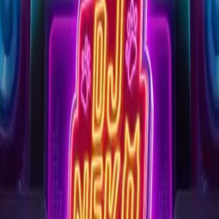
Anda menjadi momen kemenangan bersejarah yang
mengubah hidup.
Sebagai agen resmi yang menjunjung tinggi dedikasi
dan profesionalisme, COMTOTO sangat memahami
betapa krusialnya aspek keamanan data dan
kenyamanan transaksi. Sistem keamanan dengan
teknologi enkripsi tingkat tinggi diterapkan secara
berlapis untuk melindungi seluruh privasi serta dana
milik para anggota. Proses deposit maupun penarikan
dana kemenangan (withdraw) diproses secara kilat
melalui berbagai pilihan metode pembayaran
terlengkap; mulai dari transfer bank lokal terkemuka,
pulsa tanpa potongan, hingga beragam dompet
digital
(e-wallet)
. Dukungan layanan pelanggan yang
ramah dan responsif juga tersedia selama 24 jam
penuh untuk memberikan solusi instan atas setiap
kendala.
Kesimpulannya, jangan biarkan waktu luang dan