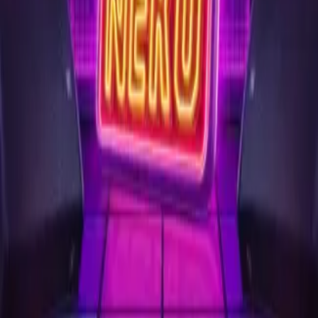
modal Anda terbuang percuma di tempat yang
tidak pasti. Ambil langkah cerdas dengan
bergabung bersama komunitas pemenang di
platform taruhan nomor satu ini. Segera
daftarkan akun eksklusif Anda, manfaatkan
berbagai promo bonus sambutan yang melimpah,
dan rasakan sendiri kemudahan meraup
keuntungan berlipat ganda setiap saat. Jadilah
saksi dan buktikan sendiri bahwa COMTOTO
agen resmi taruhan slot gacor gampang
scatter
hitam
hadiah terbesar sepanjang masa adalah
sebuah realitas manis yang siap Anda nikmati
hari ini juga!
Lihat Semua
home
explore
promo