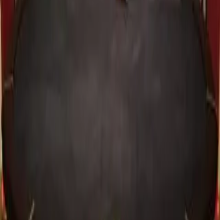
Anda menjadi momen kemenangan bersejarah yang
mengubah hidup.
Sebagai agen resmi yang menjunjung tinggi dedikasi
dan profesionalisme, COMTOTO sangat memahami
betapa krusialnya aspek keamanan data dan
kenyamanan transaksi. Sistem keamanan dengan
teknologi enkripsi tingkat tinggi diterapkan secara
berlapis untuk melindungi seluruh privasi serta dana
milik para anggota. Proses deposit maupun penarikan
dana kemenangan (withdraw) diproses secara kilat
melalui berbagai pilihan metode pembayaran
terlengkap; mulai dari transfer bank lokal terkemuka,
pulsa tanpa potongan, hingga beragam dompet
digital
(e-wallet)
. Dukungan layanan pelanggan yang
ramah dan responsif juga tersedia selama 24 jam
penuh untuk memberikan solusi instan atas setiap
kendala.
Kesimpulannya, jangan biarkan waktu luang dan