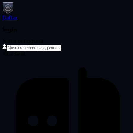
Daftar
login
Nama pengguna
Kata sandi