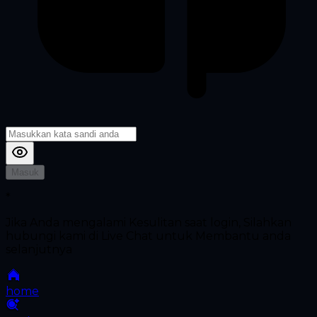
Masuk
*
Jika Anda mengalami Kesulitan saat login, Silahkan
hubungi kami di Live Chat untuk Membantu anda
selanjutnya
home