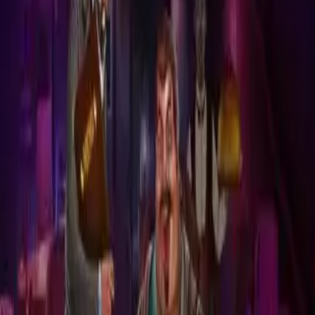
membutuhkan ketelitian, dan
COMTOTO
hadir
sebagai jawaban pasti atas pencarian tersebut.
Dikenal luas di kalangan pencinta permainan daring
di seluruh Indonesia, COMTOTO berhasil
mengukuhkan posisinya sebagai agen resmi taruhan
slot gacor terpercaya. Dengan antarmuka yang
sangat ramah pengguna dan aksesibilitas tanpa batas
dari berbagai perangkat, situs ini mengundang
pemain dari segala kalangan untuk merasakan
pengalaman bertaruh yang luar biasa. Berbekal
lisensi dan pengawasan ketat, setiap putaran yang
Anda mainkan dijamin keadilan sistemnya,
memberikan rasa aman sekaligus memacu adrenalin
dengan sehat.
Salah satu daya tarik paling fenomenal yang
membuat nama COMTOTO meroket adalah
reputasinya sebagai penyedia permainan dengan
fitur gampang scatter hitam. Bagi para penikmat
taruhan daring, khususnya pada tema permainan
bernuansa oriental, fenomena scatter hitam
bukanlah sekadar mitos belaka, melainkan kunci