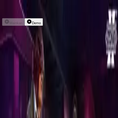
Daftar
Masuk
Mainkan
Demo
Gluttony
nolimitcity
kembali
COMTOTO Agen Resmi
Taruhan Slot Gacor
Gampang Scatter Hitam
Hadiah Terbesar
Sepanjang Masa
Mencari platform hiburan digital yang aman sekaligus
sangat menguntungkan di era modern ini