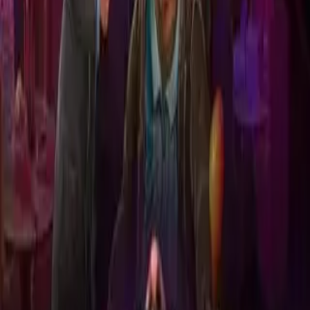
pembuka gerbang menuju
putaran gratis
dengan
pengganda kemenangan yang fantastis. Algoritma
permainan di platform ini telah dikurasi dan
dioptimalkan secara khusus agar peluang pemain
mendapatkan fitur istimewa ini menjadi jauh lebih
tinggi dibandingkan situs lainnya. Sensasi berdebar
menantikan turunnya simbol langka ini menciptakan
daya tarik magis yang membuat ribuan member aktif
terus bermain setiap harinya.
Berbicara mengenai potensi keuntungan finansial,
COMTOTO sama sekali tidak tanggung-tanggung
dalam memberikan hadiah terbesar sepanjang masa
bagi para pemenangnya. Melalui kerja sama eksklusif
dengan deretan penyedia perangkat lunak (provider)
kelas dunia, situs ini menawarkan persentase RTP
(Return to Player) live yang selalu berada di atas rata-
rata standar industri. Hal ini memastikan bahwa
impian untuk meraih
jackpot maxwin
bernilai
sensasional bukanlah sekadar angan-angan kosong.
Setiap putaran gulungan mesin menyimpan potensi
ledakan koin besar yang siap mengubah hari biasa