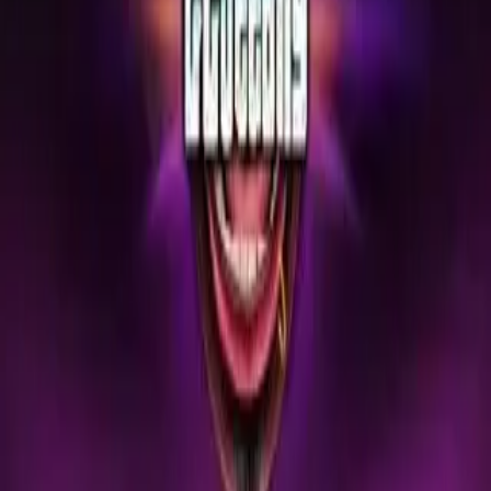
modal Anda terbuang percuma di tempat yang
tidak pasti. Ambil langkah cerdas dengan
bergabung bersama komunitas pemenang di
platform taruhan nomor satu ini. Segera
daftarkan akun eksklusif Anda, manfaatkan
berbagai promo bonus sambutan yang melimpah,
dan rasakan sendiri kemudahan meraup
keuntungan berlipat ganda setiap saat. Jadilah
saksi dan buktikan sendiri bahwa COMTOTO
agen resmi taruhan slot gacor gampang
scatter
hitam
hadiah terbesar sepanjang masa adalah
sebuah realitas manis yang siap Anda nikmati
hari ini juga!
Lihat Semua
home
explore
promo