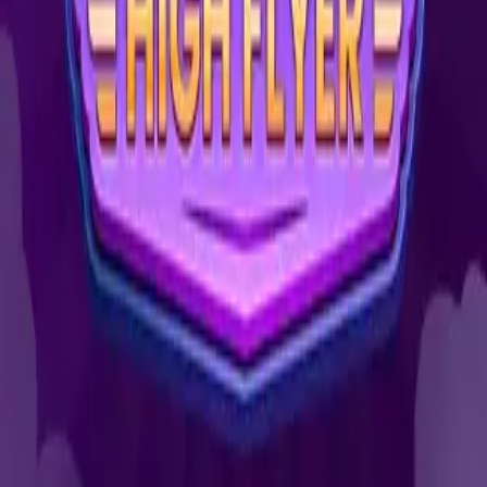
Anda menjadi momen kemenangan bersejarah yang
mengubah hidup.
Sebagai agen resmi yang menjunjung tinggi dedikasi
dan profesionalisme, COMTOTO sangat memahami
betapa krusialnya aspek keamanan data dan
kenyamanan transaksi. Sistem keamanan dengan
teknologi enkripsi tingkat tinggi diterapkan secara
berlapis untuk melindungi seluruh privasi serta dana
milik para anggota. Proses deposit maupun penarikan
dana kemenangan (withdraw) diproses secara kilat
melalui berbagai pilihan metode pembayaran
terlengkap; mulai dari transfer bank lokal terkemuka,
pulsa tanpa potongan, hingga beragam dompet
digital
(e-wallet)
. Dukungan layanan pelanggan yang
ramah dan responsif juga tersedia selama 24 jam
penuh untuk memberikan solusi instan atas setiap
kendala.
Kesimpulannya, jangan biarkan waktu luang dan