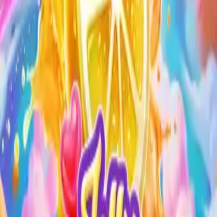
pembuka gerbang menuju
putaran gratis
dengan
pengganda kemenangan yang fantastis. Algoritma
permainan di platform ini telah dikurasi dan
dioptimalkan secara khusus agar peluang pemain
mendapatkan fitur istimewa ini menjadi jauh lebih
tinggi dibandingkan situs lainnya. Sensasi berdebar
menantikan turunnya simbol langka ini menciptakan
daya tarik magis yang membuat ribuan member aktif
terus bermain setiap harinya.
Berbicara mengenai potensi keuntungan finansial,
COMTOTO sama sekali tidak tanggung-tanggung
dalam memberikan hadiah terbesar sepanjang masa
bagi para pemenangnya. Melalui kerja sama eksklusif
dengan deretan penyedia perangkat lunak (provider)
kelas dunia, situs ini menawarkan persentase RTP
(Return to Player) live yang selalu berada di atas rata-
rata standar industri. Hal ini memastikan bahwa
impian untuk meraih
jackpot maxwin
bernilai
sensasional bukanlah sekadar angan-angan kosong.
Setiap putaran gulungan mesin menyimpan potensi
ledakan koin besar yang siap mengubah hari biasa