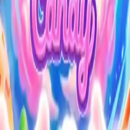
modal Anda terbuang percuma di tempat yang
tidak pasti. Ambil langkah cerdas dengan
bergabung bersama komunitas pemenang di
platform taruhan nomor satu ini. Segera
daftarkan akun eksklusif Anda, manfaatkan
berbagai promo bonus sambutan yang melimpah,
dan rasakan sendiri kemudahan meraup
keuntungan berlipat ganda setiap saat. Jadilah
saksi dan buktikan sendiri bahwa COMTOTO
agen resmi taruhan slot gacor gampang
scatter
hitam
hadiah terbesar sepanjang masa adalah
sebuah realitas manis yang siap Anda nikmati
hari ini juga!
Lihat Semua
home
explore
promo