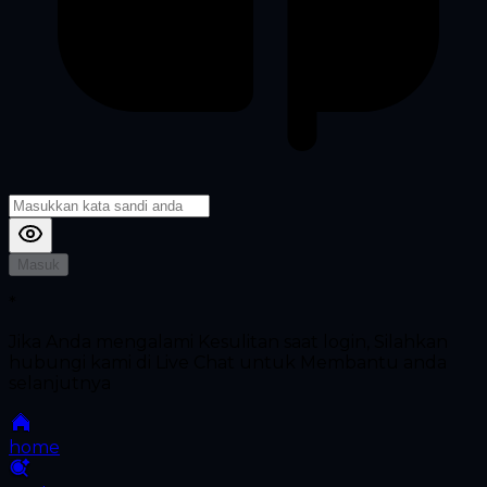
Masuk
*
Jika Anda mengalami Kesulitan saat login, Silahkan
hubungi kami di Live Chat untuk Membantu anda
selanjutnya
home