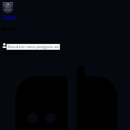
Daftar
login
Nama pengguna
Kata sandi