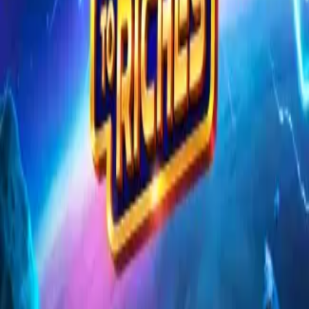
modal Anda terbuang percuma di tempat yang
tidak pasti. Ambil langkah cerdas dengan
bergabung bersama komunitas pemenang di
platform taruhan nomor satu ini. Segera
daftarkan akun eksklusif Anda, manfaatkan
berbagai promo bonus sambutan yang melimpah,
dan rasakan sendiri kemudahan meraup
keuntungan berlipat ganda setiap saat. Jadilah
saksi dan buktikan sendiri bahwa COMTOTO
agen resmi taruhan slot gacor gampang
scatter
hitam
hadiah terbesar sepanjang masa adalah
sebuah realitas manis yang siap Anda nikmati
hari ini juga!
Lihat Semua
home
explore
promo