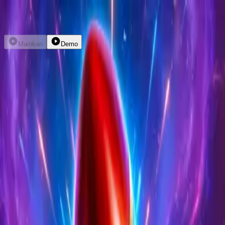
Daftar
Masuk
Mainkan
Demo
Launch to Riches
pragmatic
kembali
COMTOTO Agen Resmi
Taruhan Slot Gacor
Gampang Scatter Hitam
Hadiah Terbesar
Sepanjang Masa
Mencari platform hiburan digital yang aman sekaligus
sangat menguntungkan di era modern ini