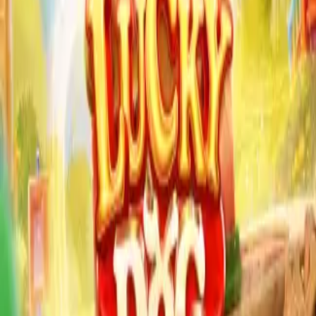
Anda menjadi momen kemenangan bersejarah yang
mengubah hidup.
Sebagai agen resmi yang menjunjung tinggi dedikasi
dan profesionalisme, COMTOTO sangat memahami
betapa krusialnya aspek keamanan data dan
kenyamanan transaksi. Sistem keamanan dengan
teknologi enkripsi tingkat tinggi diterapkan secara
berlapis untuk melindungi seluruh privasi serta dana
milik para anggota. Proses deposit maupun penarikan
dana kemenangan (withdraw) diproses secara kilat
melalui berbagai pilihan metode pembayaran
terlengkap; mulai dari transfer bank lokal terkemuka,
pulsa tanpa potongan, hingga beragam dompet
digital
(e-wallet)
. Dukungan layanan pelanggan yang
ramah dan responsif juga tersedia selama 24 jam
penuh untuk memberikan solusi instan atas setiap
kendala.
Kesimpulannya, jangan biarkan waktu luang dan