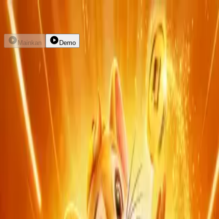
Daftar
Masuk
Mainkan
Demo
Lucky Mouse
fatpanda
kembali
COMTOTO Agen Resmi
Taruhan Slot Gacor
Gampang Scatter Hitam
Hadiah Terbesar
Sepanjang Masa
Mencari platform hiburan digital yang aman sekaligus
sangat menguntungkan di era modern ini