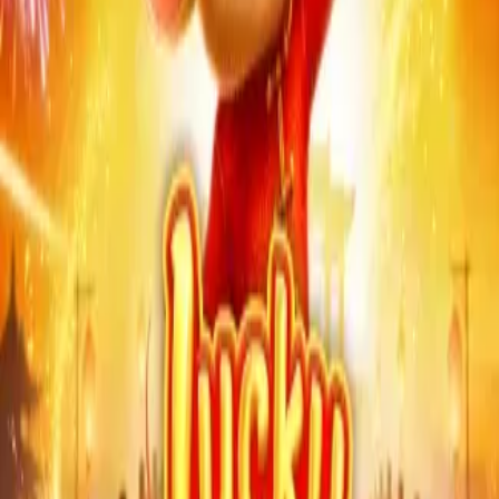
pembuka gerbang menuju
putaran gratis
dengan
pengganda kemenangan yang fantastis. Algoritma
permainan di platform ini telah dikurasi dan
dioptimalkan secara khusus agar peluang pemain
mendapatkan fitur istimewa ini menjadi jauh lebih
tinggi dibandingkan situs lainnya. Sensasi berdebar
menantikan turunnya simbol langka ini menciptakan
daya tarik magis yang membuat ribuan member aktif
terus bermain setiap harinya.
Berbicara mengenai potensi keuntungan finansial,
COMTOTO sama sekali tidak tanggung-tanggung
dalam memberikan hadiah terbesar sepanjang masa
bagi para pemenangnya. Melalui kerja sama eksklusif
dengan deretan penyedia perangkat lunak (provider)
kelas dunia, situs ini menawarkan persentase RTP
(Return to Player) live yang selalu berada di atas rata-
rata standar industri. Hal ini memastikan bahwa
impian untuk meraih
jackpot maxwin
bernilai
sensasional bukanlah sekadar angan-angan kosong.
Setiap putaran gulungan mesin menyimpan potensi
ledakan koin besar yang siap mengubah hari biasa