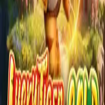
Anda menjadi momen kemenangan bersejarah yang
mengubah hidup.
Sebagai agen resmi yang menjunjung tinggi dedikasi
dan profesionalisme, COMTOTO sangat memahami
betapa krusialnya aspek keamanan data dan
kenyamanan transaksi. Sistem keamanan dengan
teknologi enkripsi tingkat tinggi diterapkan secara
berlapis untuk melindungi seluruh privasi serta dana
milik para anggota. Proses deposit maupun penarikan
dana kemenangan (withdraw) diproses secara kilat
melalui berbagai pilihan metode pembayaran
terlengkap; mulai dari transfer bank lokal terkemuka,
pulsa tanpa potongan, hingga beragam dompet
digital
(e-wallet)
. Dukungan layanan pelanggan yang
ramah dan responsif juga tersedia selama 24 jam
penuh untuk memberikan solusi instan atas setiap
kendala.
Kesimpulannya, jangan biarkan waktu luang dan