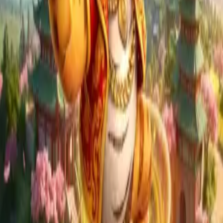
pembuka gerbang menuju
putaran gratis
dengan
pengganda kemenangan yang fantastis. Algoritma
permainan di platform ini telah dikurasi dan
dioptimalkan secara khusus agar peluang pemain
mendapatkan fitur istimewa ini menjadi jauh lebih
tinggi dibandingkan situs lainnya. Sensasi berdebar
menantikan turunnya simbol langka ini menciptakan
daya tarik magis yang membuat ribuan member aktif
terus bermain setiap harinya.
Berbicara mengenai potensi keuntungan finansial,
COMTOTO sama sekali tidak tanggung-tanggung
dalam memberikan hadiah terbesar sepanjang masa
bagi para pemenangnya. Melalui kerja sama eksklusif
dengan deretan penyedia perangkat lunak (provider)
kelas dunia, situs ini menawarkan persentase RTP
(Return to Player) live yang selalu berada di atas rata-
rata standar industri. Hal ini memastikan bahwa
impian untuk meraih
jackpot maxwin
bernilai
sensasional bukanlah sekadar angan-angan kosong.
Setiap putaran gulungan mesin menyimpan potensi
ledakan koin besar yang siap mengubah hari biasa