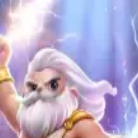
han Slot Gacor Gampang S
s sangat menguntungkan di era modern ini membutuhkan
gan pencinta permainan daring di seluruh Indonesia, CO
a yang sangat ramah pengguna dan aksesibilitas tanpa 
man bertaruh yang luar biasa. Berbekal lisensi dan pe
kaligus memacu adrenalin dengan sehat.