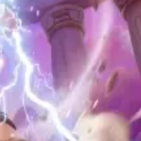
penyedia permainan dengan fitur gampang scatter
tter hitam bukanlah sekadar mitos belaka, melainkan
inan di platform ini telah dikurasi dan dioptimalkan
tus lainnya. Sensasi berdebar menantikan turunnya
ya.
mberikan hadiah terbesar sepanjang masa bagi para
situs ini menawarkan persentase RTP (Return to
h
jackpot maxwin
bernilai sensasional bukanlah sekadar
gubah hari biasa Anda menjadi momen kemenangan
pa krusialnya aspek keamanan data dan kenyamanan
i seluruh privasi serta dana milik para anggota.
 metode pembayaran terlengkap; mulai dari transfer
langgan yang ramah dan responsif juga tersedia
 pasti. Ambil langkah cerdas dengan bergabung