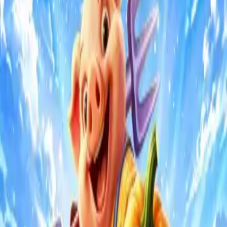
membutuhkan ketelitian, dan
COMTOTO
hadir
sebagai jawaban pasti atas pencarian tersebut.
Dikenal luas di kalangan pencinta permainan daring
di seluruh Indonesia, COMTOTO berhasil
mengukuhkan posisinya sebagai agen resmi taruhan
slot gacor terpercaya. Dengan antarmuka yang
sangat ramah pengguna dan aksesibilitas tanpa batas
dari berbagai perangkat, situs ini mengundang
pemain dari segala kalangan untuk merasakan
pengalaman bertaruh yang luar biasa. Berbekal
lisensi dan pengawasan ketat, setiap putaran yang
Anda mainkan dijamin keadilan sistemnya,
memberikan rasa aman sekaligus memacu adrenalin
dengan sehat.
Salah satu daya tarik paling fenomenal yang
membuat nama COMTOTO meroket adalah
reputasinya sebagai penyedia permainan dengan
fitur gampang scatter hitam. Bagi para penikmat
taruhan daring, khususnya pada tema permainan
bernuansa oriental, fenomena scatter hitam
bukanlah sekadar mitos belaka, melainkan kunci