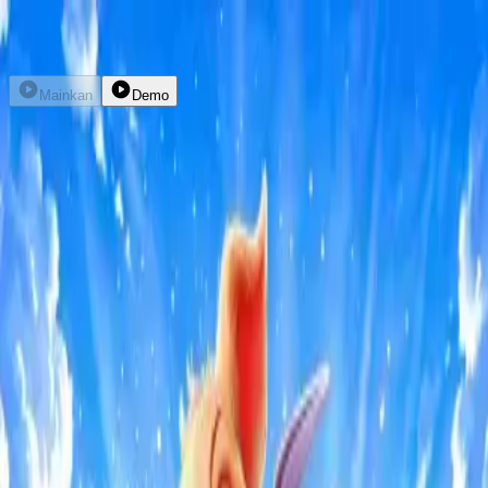
Daftar
Masuk
Mainkan
Demo
Pig Farm
fatpanda
kembali
COMTOTO Agen Resmi
Taruhan Slot Gacor
Gampang Scatter Hitam
Hadiah Terbesar
Sepanjang Masa
Mencari platform hiburan digital yang aman sekaligus
sangat menguntungkan di era modern ini