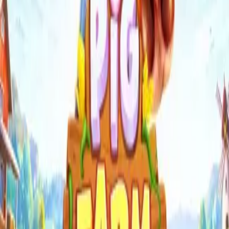
Anda menjadi momen kemenangan bersejarah yang
mengubah hidup.
Sebagai agen resmi yang menjunjung tinggi dedikasi
dan profesionalisme, COMTOTO sangat memahami
betapa krusialnya aspek keamanan data dan
kenyamanan transaksi. Sistem keamanan dengan
teknologi enkripsi tingkat tinggi diterapkan secara
berlapis untuk melindungi seluruh privasi serta dana
milik para anggota. Proses deposit maupun penarikan
dana kemenangan (withdraw) diproses secara kilat
melalui berbagai pilihan metode pembayaran
terlengkap; mulai dari transfer bank lokal terkemuka,
pulsa tanpa potongan, hingga beragam dompet
digital
(e-wallet)
. Dukungan layanan pelanggan yang
ramah dan responsif juga tersedia selama 24 jam
penuh untuk memberikan solusi instan atas setiap
kendala.
Kesimpulannya, jangan biarkan waktu luang dan