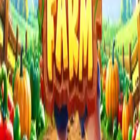
modal Anda terbuang percuma di tempat yang
tidak pasti. Ambil langkah cerdas dengan
bergabung bersama komunitas pemenang di
platform taruhan nomor satu ini. Segera
daftarkan akun eksklusif Anda, manfaatkan
berbagai promo bonus sambutan yang melimpah,
dan rasakan sendiri kemudahan meraup
keuntungan berlipat ganda setiap saat. Jadilah
saksi dan buktikan sendiri bahwa COMTOTO
agen resmi taruhan slot gacor gampang
scatter
hitam
hadiah terbesar sepanjang masa adalah
sebuah realitas manis yang siap Anda nikmati
hari ini juga!
Lihat Semua
home
explore
promo