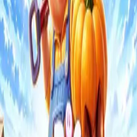
pembuka gerbang menuju
putaran gratis
dengan
pengganda kemenangan yang fantastis. Algoritma
permainan di platform ini telah dikurasi dan
dioptimalkan secara khusus agar peluang pemain
mendapatkan fitur istimewa ini menjadi jauh lebih
tinggi dibandingkan situs lainnya. Sensasi berdebar
menantikan turunnya simbol langka ini menciptakan
daya tarik magis yang membuat ribuan member aktif
terus bermain setiap harinya.
Berbicara mengenai potensi keuntungan finansial,
COMTOTO sama sekali tidak tanggung-tanggung
dalam memberikan hadiah terbesar sepanjang masa
bagi para pemenangnya. Melalui kerja sama eksklusif
dengan deretan penyedia perangkat lunak (provider)
kelas dunia, situs ini menawarkan persentase RTP
(Return to Player) live yang selalu berada di atas rata-
rata standar industri. Hal ini memastikan bahwa
impian untuk meraih
jackpot maxwin
bernilai
sensasional bukanlah sekadar angan-angan kosong.
Setiap putaran gulungan mesin menyimpan potensi
ledakan koin besar yang siap mengubah hari biasa