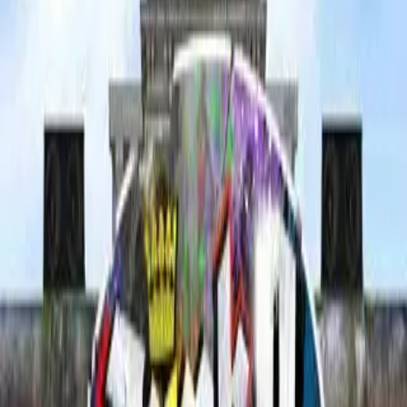
membutuhkan ketelitian, dan
COMTOTO
hadir
sebagai jawaban pasti atas pencarian tersebut.
Dikenal luas di kalangan pencinta permainan daring
di seluruh Indonesia, COMTOTO berhasil
mengukuhkan posisinya sebagai agen resmi taruhan
slot gacor terpercaya. Dengan antarmuka yang
sangat ramah pengguna dan aksesibilitas tanpa batas
dari berbagai perangkat, situs ini mengundang
pemain dari segala kalangan untuk merasakan
pengalaman bertaruh yang luar biasa. Berbekal
lisensi dan pengawasan ketat, setiap putaran yang
Anda mainkan dijamin keadilan sistemnya,
memberikan rasa aman sekaligus memacu adrenalin
dengan sehat.
Salah satu daya tarik paling fenomenal yang
membuat nama COMTOTO meroket adalah
reputasinya sebagai penyedia permainan dengan
fitur gampang scatter hitam. Bagi para penikmat
taruhan daring, khususnya pada tema permainan
bernuansa oriental, fenomena scatter hitam
bukanlah sekadar mitos belaka, melainkan kunci