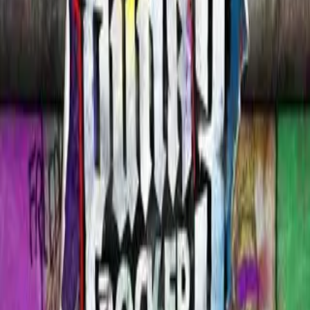
pembuka gerbang menuju
putaran gratis
dengan
pengganda kemenangan yang fantastis. Algoritma
permainan di platform ini telah dikurasi dan
dioptimalkan secara khusus agar peluang pemain
mendapatkan fitur istimewa ini menjadi jauh lebih
tinggi dibandingkan situs lainnya. Sensasi berdebar
menantikan turunnya simbol langka ini menciptakan
daya tarik magis yang membuat ribuan member aktif
terus bermain setiap harinya.
Berbicara mengenai potensi keuntungan finansial,
COMTOTO sama sekali tidak tanggung-tanggung
dalam memberikan hadiah terbesar sepanjang masa
bagi para pemenangnya. Melalui kerja sama eksklusif
dengan deretan penyedia perangkat lunak (provider)
kelas dunia, situs ini menawarkan persentase RTP
(Return to Player) live yang selalu berada di atas rata-
rata standar industri. Hal ini memastikan bahwa
impian untuk meraih
jackpot maxwin
bernilai
sensasional bukanlah sekadar angan-angan kosong.
Setiap putaran gulungan mesin menyimpan potensi
ledakan koin besar yang siap mengubah hari biasa