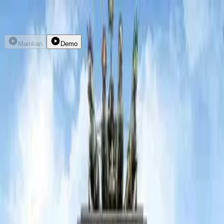
Daftar
Masuk
Mainkan
Demo
Punk Rocker 3
nolimitcity
kembali
COMTOTO Agen Resmi
Taruhan Slot Gacor
Gampang Scatter Hitam
Hadiah Terbesar
Sepanjang Masa
Mencari platform hiburan digital yang aman sekaligus
sangat menguntungkan di era modern ini