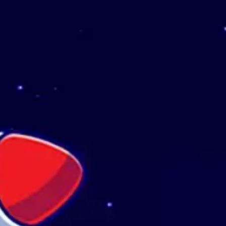
catter Hitam Hadiah
 ketelitian, dan
COMTOTO
hadir sebagai jawaban
MTOTO berhasil mengukuhkan posisinya sebagai agen
batas dari berbagai perangkat, situs ini mengundang
ngawasan ketat, setiap putaran yang Anda mainkan