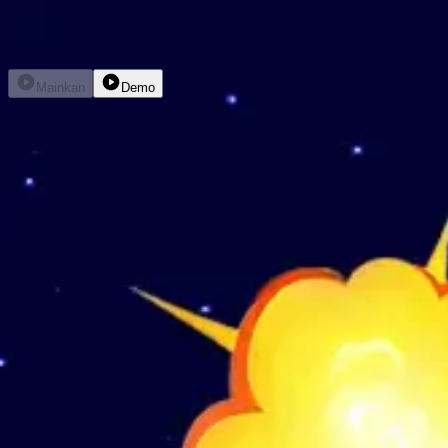
Daftar
Masuk
Mainkan
Demo
Speed Crash
hacksaw
kembali
COMTOTO Agen Resmi Taru
Terbesar Sepanjang Masa
Mencari platform hiburan digital yang aman sekaligu
pasti atas pencarian tersebut. Dikenal luas di kalan
resmi taruhan slot gacor terpercaya. Dengan antarmuk
pemain dari segala kalangan untuk merasakan pengala
dijamin keadilan sistemnya, memberikan rasa aman se