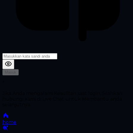
Masuk
*
Jika Anda mengalami Kesulitan saat login, Silahkan
hubungi kami di Live Chat untuk Membantu anda
selanjutnya
home