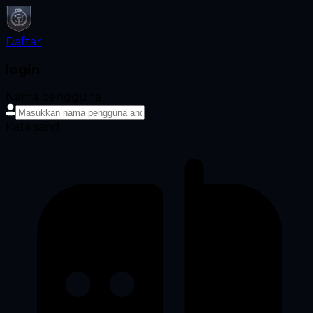
Daftar
login
Nama pengguna
Kata sandi