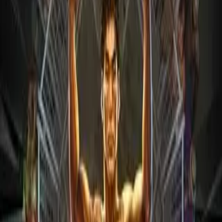
membutuhkan ketelitian, dan
COMTOTO
hadir
sebagai jawaban pasti atas pencarian tersebut.
Dikenal luas di kalangan pencinta permainan daring
di seluruh Indonesia, COMTOTO berhasil
mengukuhkan posisinya sebagai agen resmi taruhan
slot gacor terpercaya. Dengan antarmuka yang
sangat ramah pengguna dan aksesibilitas tanpa batas
dari berbagai perangkat, situs ini mengundang
pemain dari segala kalangan untuk merasakan
pengalaman bertaruh yang luar biasa. Berbekal
lisensi dan pengawasan ketat, setiap putaran yang
Anda mainkan dijamin keadilan sistemnya,
memberikan rasa aman sekaligus memacu adrenalin
dengan sehat.
Salah satu daya tarik paling fenomenal yang
membuat nama COMTOTO meroket adalah
reputasinya sebagai penyedia permainan dengan
fitur gampang scatter hitam. Bagi para penikmat
taruhan daring, khususnya pada tema permainan
bernuansa oriental, fenomena scatter hitam
bukanlah sekadar mitos belaka, melainkan kunci