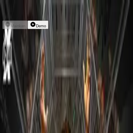
Daftar
Masuk
Mainkan
Demo
The Cage
nolimitcity
kembali
COMTOTO Agen Resmi
Taruhan Slot Gacor
Gampang Scatter Hitam
Hadiah Terbesar
Sepanjang Masa
Mencari platform hiburan digital yang aman sekaligus
sangat menguntungkan di era modern ini