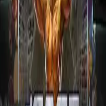
pembuka gerbang menuju
putaran gratis
dengan
pengganda kemenangan yang fantastis. Algoritma
permainan di platform ini telah dikurasi dan
dioptimalkan secara khusus agar peluang pemain
mendapatkan fitur istimewa ini menjadi jauh lebih
tinggi dibandingkan situs lainnya. Sensasi berdebar
menantikan turunnya simbol langka ini menciptakan
daya tarik magis yang membuat ribuan member aktif
terus bermain setiap harinya.
Berbicara mengenai potensi keuntungan finansial,
COMTOTO sama sekali tidak tanggung-tanggung
dalam memberikan hadiah terbesar sepanjang masa
bagi para pemenangnya. Melalui kerja sama eksklusif
dengan deretan penyedia perangkat lunak (provider)
kelas dunia, situs ini menawarkan persentase RTP
(Return to Player) live yang selalu berada di atas rata-
rata standar industri. Hal ini memastikan bahwa
impian untuk meraih
jackpot maxwin
bernilai
sensasional bukanlah sekadar angan-angan kosong.
Setiap putaran gulungan mesin menyimpan potensi
ledakan koin besar yang siap mengubah hari biasa