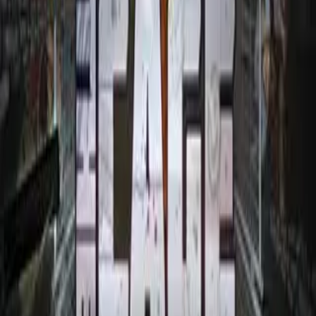
Anda menjadi momen kemenangan bersejarah yang
mengubah hidup.
Sebagai agen resmi yang menjunjung tinggi dedikasi
dan profesionalisme, COMTOTO sangat memahami
betapa krusialnya aspek keamanan data dan
kenyamanan transaksi. Sistem keamanan dengan
teknologi enkripsi tingkat tinggi diterapkan secara
berlapis untuk melindungi seluruh privasi serta dana
milik para anggota. Proses deposit maupun penarikan
dana kemenangan (withdraw) diproses secara kilat
melalui berbagai pilihan metode pembayaran
terlengkap; mulai dari transfer bank lokal terkemuka,
pulsa tanpa potongan, hingga beragam dompet
digital
(e-wallet)
. Dukungan layanan pelanggan yang
ramah dan responsif juga tersedia selama 24 jam
penuh untuk memberikan solusi instan atas setiap
kendala.
Kesimpulannya, jangan biarkan waktu luang dan