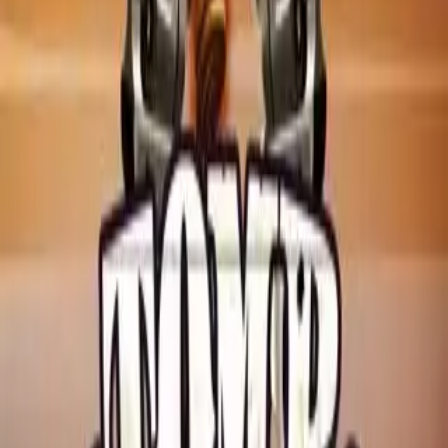
pembuka gerbang menuju
putaran gratis
dengan
pengganda kemenangan yang fantastis. Algoritma
permainan di platform ini telah dikurasi dan
dioptimalkan secara khusus agar peluang pemain
mendapatkan fitur istimewa ini menjadi jauh lebih
tinggi dibandingkan situs lainnya. Sensasi berdebar
menantikan turunnya simbol langka ini menciptakan
daya tarik magis yang membuat ribuan member aktif
terus bermain setiap harinya.
Berbicara mengenai potensi keuntungan finansial,
COMTOTO sama sekali tidak tanggung-tanggung
dalam memberikan hadiah terbesar sepanjang masa
bagi para pemenangnya. Melalui kerja sama eksklusif
dengan deretan penyedia perangkat lunak (provider)
kelas dunia, situs ini menawarkan persentase RTP
(Return to Player) live yang selalu berada di atas rata-
rata standar industri. Hal ini memastikan bahwa
impian untuk meraih
jackpot maxwin
bernilai
sensasional bukanlah sekadar angan-angan kosong.
Setiap putaran gulungan mesin menyimpan potensi
ledakan koin besar yang siap mengubah hari biasa