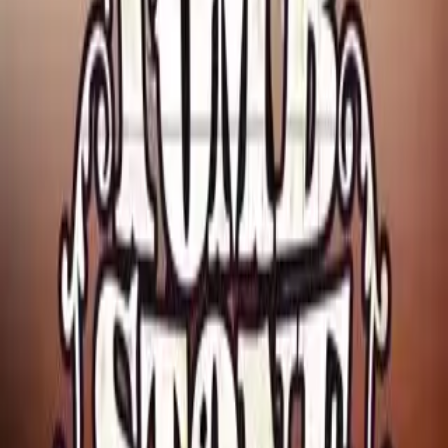
Anda menjadi momen kemenangan bersejarah yang
mengubah hidup.
Sebagai agen resmi yang menjunjung tinggi dedikasi
dan profesionalisme, COMTOTO sangat memahami
betapa krusialnya aspek keamanan data dan
kenyamanan transaksi. Sistem keamanan dengan
teknologi enkripsi tingkat tinggi diterapkan secara
berlapis untuk melindungi seluruh privasi serta dana
milik para anggota. Proses deposit maupun penarikan
dana kemenangan (withdraw) diproses secara kilat
melalui berbagai pilihan metode pembayaran
terlengkap; mulai dari transfer bank lokal terkemuka,
pulsa tanpa potongan, hingga beragam dompet
digital
(e-wallet)
. Dukungan layanan pelanggan yang
ramah dan responsif juga tersedia selama 24 jam
penuh untuk memberikan solusi instan atas setiap
kendala.
Kesimpulannya, jangan biarkan waktu luang dan