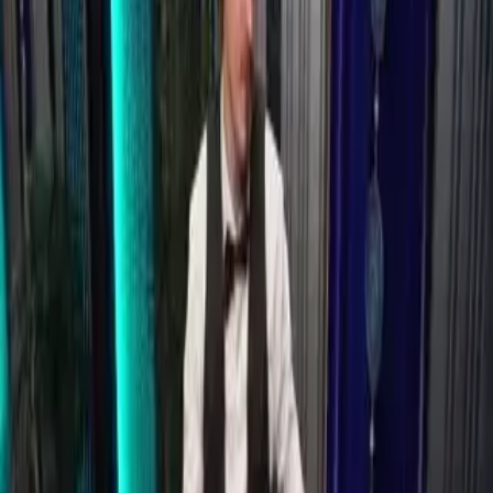
membutuhkan ketelitian, dan
COMTOTO
hadir
sebagai jawaban pasti atas pencarian tersebut.
Dikenal luas di kalangan pencinta permainan daring
di seluruh Indonesia, COMTOTO berhasil
mengukuhkan posisinya sebagai agen resmi taruhan
slot gacor terpercaya. Dengan antarmuka yang
sangat ramah pengguna dan aksesibilitas tanpa batas
dari berbagai perangkat, situs ini mengundang
pemain dari segala kalangan untuk merasakan
pengalaman bertaruh yang luar biasa. Berbekal
lisensi dan pengawasan ketat, setiap putaran yang
Anda mainkan dijamin keadilan sistemnya,
memberikan rasa aman sekaligus memacu adrenalin
dengan sehat.
Salah satu daya tarik paling fenomenal yang
membuat nama COMTOTO meroket adalah
reputasinya sebagai penyedia permainan dengan
fitur gampang scatter hitam. Bagi para penikmat
taruhan daring, khususnya pada tema permainan
bernuansa oriental, fenomena scatter hitam
bukanlah sekadar mitos belaka, melainkan kunci