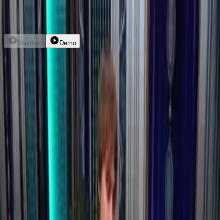
Daftar
Masuk
Mainkan
Demo
VIP Always 6 Blackjack 3
evolutiongaming
kembali
COMTOTO Agen Resmi
Taruhan Slot Gacor
Gampang Scatter Hitam
Hadiah Terbesar
Sepanjang Masa
Mencari platform hiburan digital yang aman sekaligus
sangat menguntungkan di era modern ini