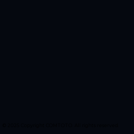
© 2025 Copyright
COMTOTO
. All rights reserved.