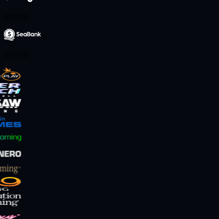
online
online