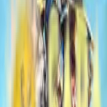
Hadiah Terbesar
Sepanjang Masa
Mencari platform hiburan digital yang aman sekaligus
sangat menguntungkan di era modern ini
membutuhkan ketelitian, dan
COMTOTO
hadir
sebagai jawaban pasti atas pencarian tersebut.
Dikenal luas di kalangan pencinta permainan daring
di seluruh Indonesia, COMTOTO berhasil
mengukuhkan posisinya sebagai agen resmi taruhan
slot gacor terpercaya. Dengan antarmuka yang
sangat ramah pengguna dan aksesibilitas tanpa batas
dari berbagai perangkat, situs ini mengundang
pemain dari segala kalangan untuk merasakan
pengalaman bertaruh yang luar biasa. Berbekal
lisensi dan pengawasan ketat, setiap putaran yang
Anda mainkan dijamin keadilan sistemnya,
memberikan rasa aman sekaligus memacu adrenalin
dengan sehat.