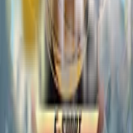
pulsa tanpa potongan, hingga beragam dompet
digital
(e-wallet)
. Dukungan layanan pelanggan yang
ramah dan responsif juga tersedia selama 24 jam
penuh untuk memberikan solusi instan atas setiap
kendala.
Kesimpulannya, jangan biarkan waktu luang dan
modal Anda terbuang percuma di tempat yang
tidak pasti. Ambil langkah cerdas dengan
bergabung bersama komunitas pemenang di
platform taruhan nomor satu ini. Segera
daftarkan akun eksklusif Anda, manfaatkan
berbagai promo bonus sambutan yang melimpah,
dan rasakan sendiri kemudahan meraup
keuntungan berlipat ganda setiap saat. Jadilah
saksi dan buktikan sendiri bahwa COMTOTO
agen resmi taruhan slot gacor gampang
scatter
hitam
hadiah terbesar sepanjang masa adalah
sebuah realitas manis yang siap Anda nikmati
hari ini juga!