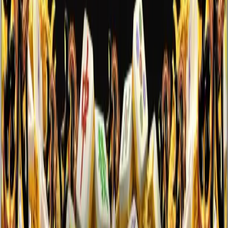
dana kemenangan (withdraw) diproses secara kilat
melalui berbagai pilihan metode pembayaran
terlengkap; mulai dari transfer bank lokal terkemuka,
pulsa tanpa potongan, hingga beragam dompet
digital
(e-wallet)
. Dukungan layanan pelanggan yang
ramah dan responsif juga tersedia selama 24 jam
penuh untuk memberikan solusi instan atas setiap
kendala.
Kesimpulannya, jangan biarkan waktu luang dan
modal Anda terbuang percuma di tempat yang
tidak pasti. Ambil langkah cerdas dengan
bergabung bersama komunitas pemenang di
platform taruhan nomor satu ini. Segera
daftarkan akun eksklusif Anda, manfaatkan
berbagai promo bonus sambutan yang melimpah,
dan rasakan sendiri kemudahan meraup
keuntungan berlipat ganda setiap saat. Jadilah
saksi dan buktikan sendiri bahwa COMTOTO
agen resmi taruhan slot gacor gampang
scatter
hitam
hadiah terbesar sepanjang masa adalah