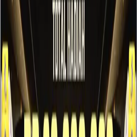
Gampang Scatter Hitam
Hadiah Terbesar
Sepanjang Masa
Mencari platform hiburan digital yang aman sekaligus
sangat menguntungkan di era modern ini
membutuhkan ketelitian, dan
COMTOTO
hadir
sebagai jawaban pasti atas pencarian tersebut.
Dikenal luas di kalangan pencinta permainan daring
di seluruh Indonesia, COMTOTO berhasil
mengukuhkan posisinya sebagai agen resmi taruhan
slot gacor terpercaya. Dengan antarmuka yang
sangat ramah pengguna dan aksesibilitas tanpa batas
dari berbagai perangkat, situs ini mengundang
pemain dari segala kalangan untuk merasakan
pengalaman bertaruh yang luar biasa. Berbekal
lisensi dan pengawasan ketat, setiap putaran yang