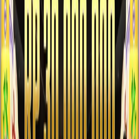
Anda mainkan dijamin keadilan sistemnya,
memberikan rasa aman sekaligus memacu adrenalin
dengan sehat.
Salah satu daya tarik paling fenomenal yang
membuat nama COMTOTO meroket adalah
reputasinya sebagai penyedia permainan dengan
fitur gampang scatter hitam. Bagi para penikmat
taruhan daring, khususnya pada tema permainan
bernuansa oriental, fenomena scatter hitam
bukanlah sekadar mitos belaka, melainkan kunci
pembuka gerbang menuju
putaran gratis
dengan
pengganda kemenangan yang fantastis. Algoritma
permainan di platform ini telah dikurasi dan
dioptimalkan secara khusus agar peluang pemain
mendapatkan fitur istimewa ini menjadi jauh lebih
tinggi dibandingkan situs lainnya. Sensasi berdebar
menantikan turunnya simbol langka ini menciptakan
daya tarik magis yang membuat ribuan member aktif
terus bermain setiap harinya.