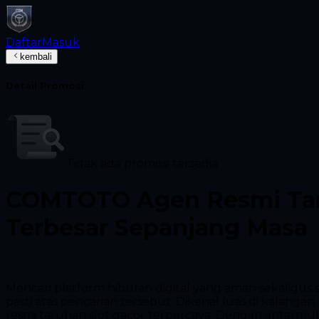
Daftar
Masuk
kembali
Detail Promosi
Tidak ada promosi tersedia
COMTOTO Agen Resmi Taru
Terbesar Sepanjang Masa
Mencari platform hiburan digital yang aman sekaligu
pasti atas pencarian tersebut. Dikenal luas di kalan
resmi taruhan slot gacor terpercaya. Dengan antarmuk