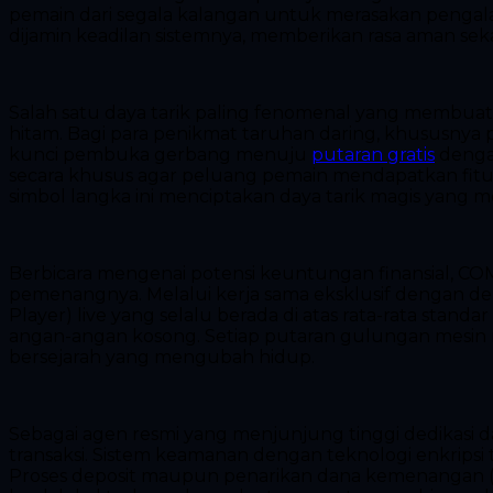
pemain dari segala kalangan untuk merasakan pengala
dijamin keadilan sistemnya, memberikan rasa aman se
Salah satu daya tarik paling fenomenal yang membu
hitam. Bagi para penikmat taruhan daring, khususnya
kunci pembuka gerbang menuju
putaran gratis
dengan
secara khusus agar peluang pemain mendapatkan fitur 
simbol langka ini menciptakan daya tarik magis yang 
Berbicara mengenai potensi keuntungan finansial, C
pemenangnya. Melalui kerja sama eksklusif dengan der
Player) live yang selalu berada di atas rata-rata stand
angan-angan kosong. Setiap putaran gulungan mesin
bersejarah yang mengubah hidup.
Sebagai agen resmi yang menjunjung tinggi dedikas
transaksi. Sistem keamanan dengan teknologi enkripsi t
Proses deposit maupun penarikan dana kemenangan (wit