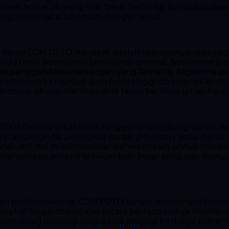
man bertaruh yang luar biasa. Berbekal lisensi dan pe
kaligus memacu adrenalin dengan sehat.
at nama COMTOTO meroket adalah reputasinya sebagai 
 pada tema permainan bernuansa oriental, fenomena sca
 pengganda kemenangan yang fantastis. Algoritma perma
istimewa ini menjadi jauh lebih tinggi dibandingkan si
membuat ribuan member aktif terus bermain setiap harin
OMTOTO sama sekali tidak tanggung-tanggung dalam me
etan penyedia perangkat lunak (provider) kelas dunia, 
ar industri. Hal ini memastikan bahwa impian untuk merai
 menyimpan potensi ledakan koin besar yang siap men
i dan profesionalisme, COMTOTO sangat memahami beta
ingkat tinggi diterapkan secara berlapis untuk melindung
hdraw) diproses secara kilat melalui berbagai pilihan