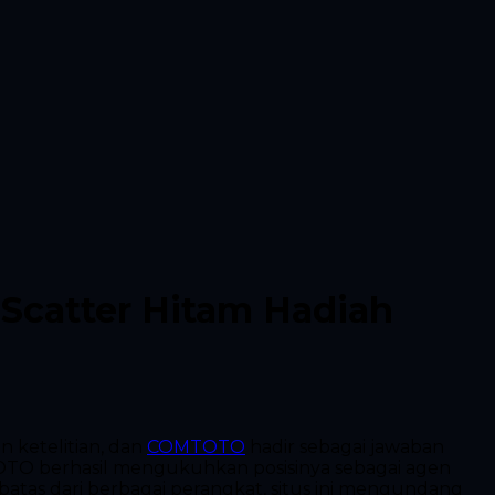
catter Hitam Hadiah
 ketelitian, dan
COMTOTO
hadir sebagai jawaban
MTOTO berhasil mengukuhkan posisinya sebagai agen
batas dari berbagai perangkat, situs ini mengundang