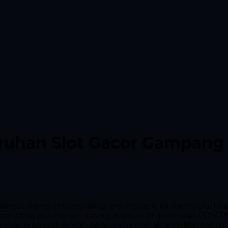
han Slot Gacor Gampang S
s sangat menguntungkan di era modern ini membutuhkan
gan pencinta permainan daring di seluruh Indonesia, CO
a yang sangat ramah pengguna dan aksesibilitas tanpa 