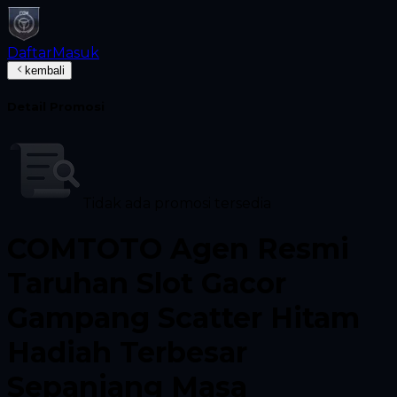
Daftar
Masuk
kembali
Detail Promosi
Tidak ada promosi tersedia
COMTOTO Agen Resmi
Taruhan Slot Gacor
Gampang Scatter Hitam
Hadiah Terbesar
Sepanjang Masa