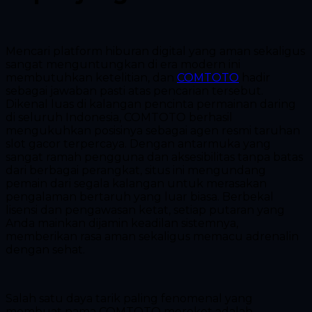
Mencari platform hiburan digital yang aman sekaligus
sangat menguntungkan di era modern ini
membutuhkan ketelitian, dan
COMTOTO
hadir
sebagai jawaban pasti atas pencarian tersebut.
Dikenal luas di kalangan pencinta permainan daring
di seluruh Indonesia, COMTOTO berhasil
mengukuhkan posisinya sebagai agen resmi taruhan
slot gacor terpercaya. Dengan antarmuka yang
sangat ramah pengguna dan aksesibilitas tanpa batas
dari berbagai perangkat, situs ini mengundang
pemain dari segala kalangan untuk merasakan
pengalaman bertaruh yang luar biasa. Berbekal
lisensi dan pengawasan ketat, setiap putaran yang
Anda mainkan dijamin keadilan sistemnya,
memberikan rasa aman sekaligus memacu adrenalin
dengan sehat.
Salah satu daya tarik paling fenomenal yang
membuat nama COMTOTO meroket adalah