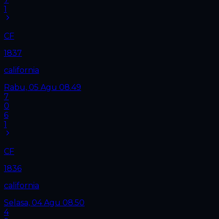
1
CF
1837
california
Rabu, 05 Agu
08.49
7
0
6
1
CF
1836
california
Selasa, 04 Agu
08.50
4