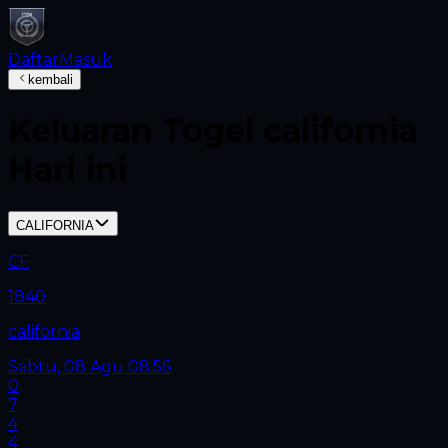
Daftar
Masuk
kembali
Keluaran Togel
california
Hari ini
CALIFORNIA
CF
1840
california
Sabtu, 08 Agu
08.56
0
7
4
4