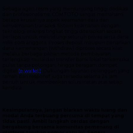
Sebagai agen resmi yang menjunjung tinggi dedikasi
dan profesionalisme, COMTOTO sangat memahami
betapa krusialnya aspek keamanan data dan
kenyamanan transaksi. Sistem keamanan dengan
teknologi enkripsi tingkat tinggi diterapkan secara
berlapis untuk melindungi seluruh privasi serta dana
milik para anggota. Proses deposit maupun penarikan
dana kemenangan (withdraw) diproses secara kilat
melalui berbagai pilihan metode pembayaran
terlengkap; mulai dari transfer bank lokal terkemuka,
pulsa tanpa potongan, hingga beragam dompet
digital
(e-wallet)
. Dukungan layanan pelanggan yang
ramah dan responsif juga tersedia selama 24 jam
penuh untuk memberikan solusi instan atas setiap
kendala.
Kesimpulannya, jangan biarkan waktu luang dan
modal Anda terbuang percuma di tempat yang
tidak pasti. Ambil langkah cerdas dengan
bergabung bersama komunitas pemenang di
platform taruhan nomor satu ini. Segera