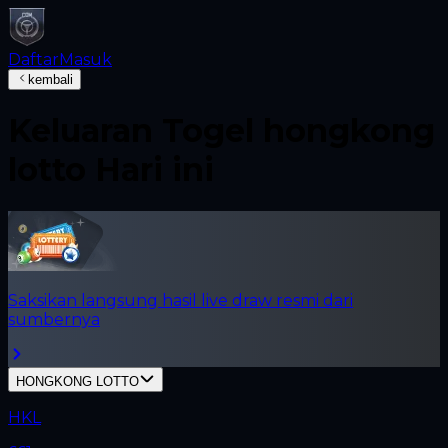
Daftar
Masuk
kembali
Keluaran Togel
hongkong
lotto
Hari ini
Saksikan langsung hasil live draw resmi dari
sumbernya
HONGKONG LOTTO
HKL