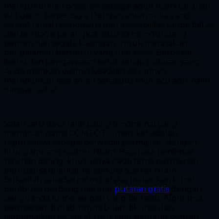
mengukuhkan posisinya sebagai agen resmi taruhan
slot gacor terpercaya. Dengan antarmuka yang
sangat ramah pengguna dan aksesibilitas tanpa batas
dari berbagai perangkat, situs ini mengundang
pemain dari segala kalangan untuk merasakan
pengalaman bertaruh yang luar biasa. Berbekal
lisensi dan pengawasan ketat, setiap putaran yang
Anda mainkan dijamin keadilan sistemnya,
memberikan rasa aman sekaligus memacu adrenalin
dengan sehat.
Salah satu daya tarik paling fenomenal yang
membuat nama COMTOTO meroket adalah
reputasinya sebagai penyedia permainan dengan
fitur gampang scatter hitam. Bagi para penikmat
taruhan daring, khususnya pada tema permainan
bernuansa oriental, fenomena scatter hitam
bukanlah sekadar mitos belaka, melainkan kunci
pembuka gerbang menuju
putaran gratis
dengan
pengganda kemenangan yang fantastis. Algoritma
permainan di platform ini telah dikurasi dan
dioptimalkan secara khusus agar peluang pemain