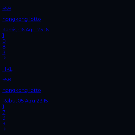
659
hongkong lotto
Kamis, 06 Agu
23.16
1
0
8
3
HKL
658
hongkong lotto
Rabu, 05 Agu
23.15
1
7
3
9