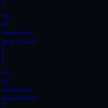
6
HKL
653
hongkong lotto
Jumat, 31 Jul
23.15
2
5
3
5
HKL
652
hongkong lotto
Kamis, 30 Jul
23.13
9
2