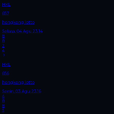
HKL
657
hongkong lotto
Selasa, 04 Agu
23.14
8
8
2
4
HKL
656
hongkong lotto
Senin, 03 Agu
23.16
4
8
8
5