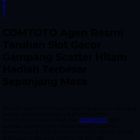
3
7
COMTOTO Agen Resmi
Taruhan Slot Gacor
Gampang Scatter Hitam
Hadiah Terbesar
Sepanjang Masa
Mencari platform hiburan digital yang aman sekaligus
sangat menguntungkan di era modern ini
membutuhkan ketelitian, dan
COMTOTO
hadir
sebagai jawaban pasti atas pencarian tersebut.
Dikenal luas di kalangan pencinta permainan daring
di seluruh Indonesia, COMTOTO berhasil