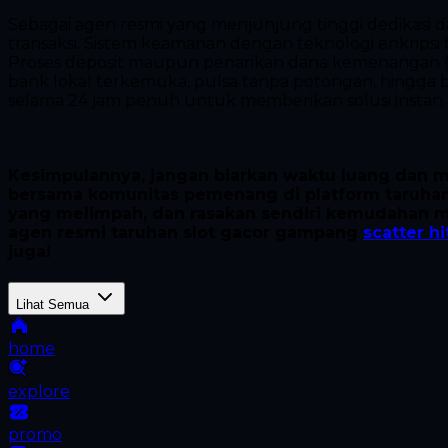
Sebagai agen resmi yang menjunjung tinggi dedikas
transaksi. Sistem keamanan dengan teknologi enkripsi t
Proses deposit maupun penarikan dana kemenangan (wit
bank lokal terkemuka, pulsa tanpa potongan, hingga
selama 24 jam penuh untuk memberikan solusi instan a
Kesimpulannya, jangan biarkan waktu luang dan m
bersama komunitas pemenang di platform taruhan 
yang melimpah, dan rasakan sendiri kemudahan me
agen resmi taruhan slot gacor gampang
scatter h
juga!
Lihat Semua
home
explore
promo