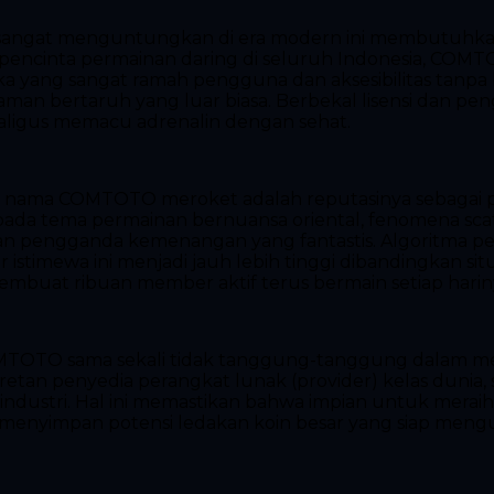
s sangat menguntungkan di era modern ini membutuhkan
gan pencinta permainan daring di seluruh Indonesia, CO
a yang sangat ramah pengguna dan aksesibilitas tanpa 
man bertaruh yang luar biasa. Berbekal lisensi dan pe
kaligus memacu adrenalin dengan sehat.
at nama COMTOTO meroket adalah reputasinya sebagai 
 pada tema permainan bernuansa oriental, fenomena sca
 pengganda kemenangan yang fantastis. Algoritma perma
istimewa ini menjadi jauh lebih tinggi dibandingkan si
membuat ribuan member aktif terus bermain setiap harin
OMTOTO sama sekali tidak tanggung-tanggung dalam me
etan penyedia perangkat lunak (provider) kelas dunia, 
ar industri. Hal ini memastikan bahwa impian untuk merai
 menyimpan potensi ledakan koin besar yang siap men