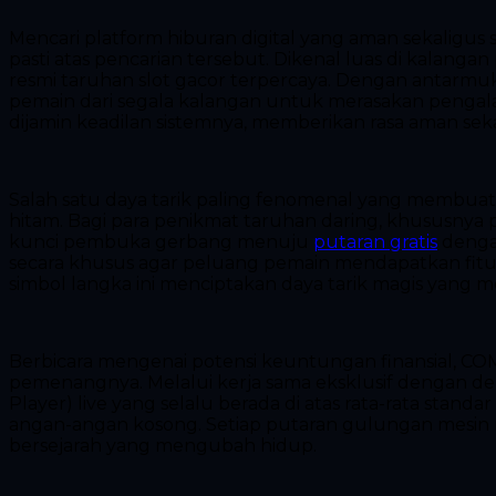
Mencari platform hiburan digital yang aman sekaligu
pasti atas pencarian tersebut. Dikenal luas di kalan
resmi taruhan slot gacor terpercaya. Dengan antarmuk
pemain dari segala kalangan untuk merasakan pengala
dijamin keadilan sistemnya, memberikan rasa aman se
Salah satu daya tarik paling fenomenal yang membu
hitam. Bagi para penikmat taruhan daring, khususnya
kunci pembuka gerbang menuju
putaran gratis
dengan
secara khusus agar peluang pemain mendapatkan fitur 
simbol langka ini menciptakan daya tarik magis yang 
Berbicara mengenai potensi keuntungan finansial, C
pemenangnya. Melalui kerja sama eksklusif dengan der
Player) live yang selalu berada di atas rata-rata stand
angan-angan kosong. Setiap putaran gulungan mesin
bersejarah yang mengubah hidup.