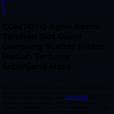
1
3
COMTOTO Agen Resmi
Taruhan Slot Gacor
Gampang Scatter Hitam
Hadiah Terbesar
Sepanjang Masa
Mencari platform hiburan digital yang aman sekaligus
sangat menguntungkan di era modern ini
membutuhkan ketelitian, dan
COMTOTO
hadir
sebagai jawaban pasti atas pencarian tersebut.
Dikenal luas di kalangan pencinta permainan daring
di seluruh Indonesia, COMTOTO berhasil