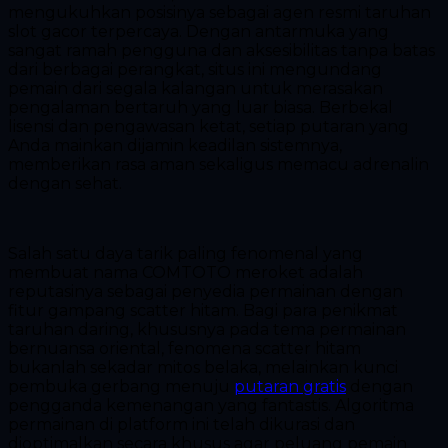
mengukuhkan posisinya sebagai agen resmi taruhan
slot gacor terpercaya. Dengan antarmuka yang
sangat ramah pengguna dan aksesibilitas tanpa batas
dari berbagai perangkat, situs ini mengundang
pemain dari segala kalangan untuk merasakan
pengalaman bertaruh yang luar biasa. Berbekal
lisensi dan pengawasan ketat, setiap putaran yang
Anda mainkan dijamin keadilan sistemnya,
memberikan rasa aman sekaligus memacu adrenalin
dengan sehat.
Salah satu daya tarik paling fenomenal yang
membuat nama COMTOTO meroket adalah
reputasinya sebagai penyedia permainan dengan
fitur gampang scatter hitam. Bagi para penikmat
taruhan daring, khususnya pada tema permainan
bernuansa oriental, fenomena scatter hitam
bukanlah sekadar mitos belaka, melainkan kunci
pembuka gerbang menuju
putaran gratis
dengan
pengganda kemenangan yang fantastis. Algoritma
permainan di platform ini telah dikurasi dan
dioptimalkan secara khusus agar peluang pemain