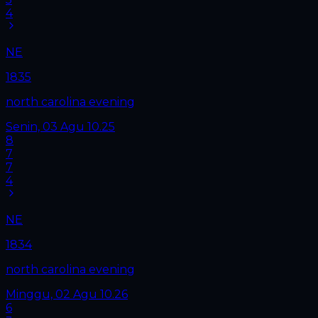
4
NE
1835
north carolina evening
Senin, 03 Agu
10.25
8
7
7
4
NE
1834
north carolina evening
Minggu, 02 Agu
10.26
6