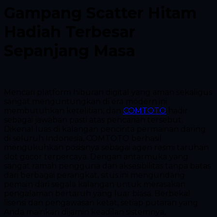
Gampang Scatter Hitam
Hadiah Terbesar
Sepanjang Masa
Mencari platform hiburan digital yang aman sekaligus
sangat menguntungkan di era modern ini
membutuhkan ketelitian, dan
COMTOTO
hadir
sebagai jawaban pasti atas pencarian tersebut.
Dikenal luas di kalangan pencinta permainan daring
di seluruh Indonesia, COMTOTO berhasil
mengukuhkan posisinya sebagai agen resmi taruhan
slot gacor terpercaya. Dengan antarmuka yang
sangat ramah pengguna dan aksesibilitas tanpa batas
dari berbagai perangkat, situs ini mengundang
pemain dari segala kalangan untuk merasakan
pengalaman bertaruh yang luar biasa. Berbekal
lisensi dan pengawasan ketat, setiap putaran yang
Anda mainkan dijamin keadilan sistemnya,