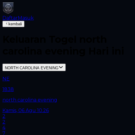
Daftar
Masuk
kembali
Keluaran Togel
north
carolina evening
Hari ini
NORTH CAROLINA EVENING
NE
1838
north carolina evening
Kamis, 06 Agu
10.26
2
2
4
7