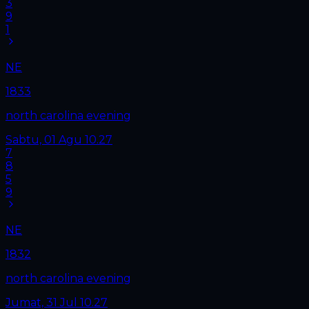
3
9
1
NE
1833
north carolina evening
Sabtu, 01 Agu
10.27
7
8
5
9
NE
1832
north carolina evening
Jumat, 31 Jul
10.27