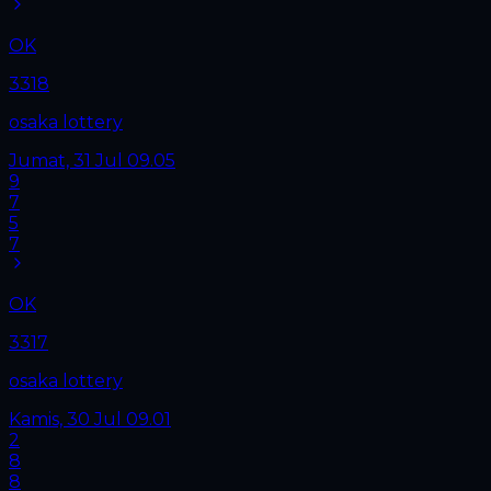
OK
3318
osaka lottery
Jumat, 31 Jul
09.05
9
7
5
7
OK
3317
osaka lottery
Kamis, 30 Jul
09.01
2
8
8