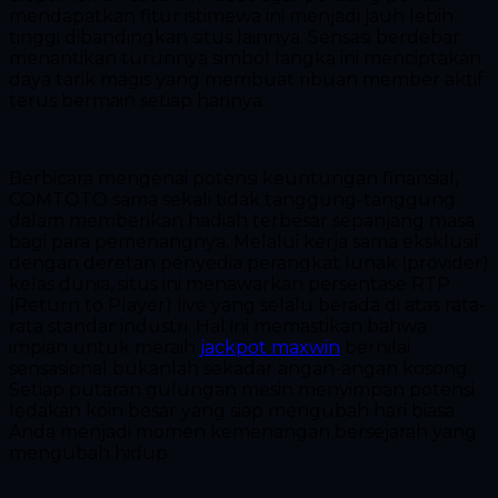
mendapatkan fitur istimewa ini menjadi jauh lebih
tinggi dibandingkan situs lainnya. Sensasi berdebar
menantikan turunnya simbol langka ini menciptakan
daya tarik magis yang membuat ribuan member aktif
terus bermain setiap harinya.
Berbicara mengenai potensi keuntungan finansial,
COMTOTO sama sekali tidak tanggung-tanggung
dalam memberikan hadiah terbesar sepanjang masa
bagi para pemenangnya. Melalui kerja sama eksklusif
dengan deretan penyedia perangkat lunak (provider)
kelas dunia, situs ini menawarkan persentase RTP
(Return to Player) live yang selalu berada di atas rata-
rata standar industri. Hal ini memastikan bahwa
impian untuk meraih
jackpot maxwin
bernilai
sensasional bukanlah sekadar angan-angan kosong.
Setiap putaran gulungan mesin menyimpan potensi
ledakan koin besar yang siap mengubah hari biasa
Anda menjadi momen kemenangan bersejarah yang
mengubah hidup.