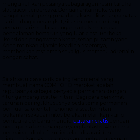
mengukuhkan posisinya sebagai agen resmi taruhan
slot gacor terpercaya. Dengan antarmuka yang
sangat ramah pengguna dan aksesibilitas tanpa batas
dari berbagai perangkat, situs ini mengundang
pemain dari segala kalangan untuk merasakan
pengalaman bertaruh yang luar biasa. Berbekal
lisensi dan pengawasan ketat, setiap putaran yang
Anda mainkan dijamin keadilan sistemnya,
memberikan rasa aman sekaligus memacu adrenalin
dengan sehat.
Salah satu daya tarik paling fenomenal yang
membuat nama COMTOTO meroket adalah
reputasinya sebagai penyedia permainan dengan
fitur gampang scatter hitam. Bagi para penikmat
taruhan daring, khususnya pada tema permainan
bernuansa oriental, fenomena scatter hitam
bukanlah sekadar mitos belaka, melainkan kunci
pembuka gerbang menuju
putaran gratis
dengan
pengganda kemenangan yang fantastis. Algoritma
permainan di platform ini telah dikurasi dan
dioptimalkan secara khusus agar peluang pemain