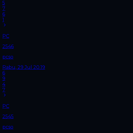
5
7
6
1
PC
2546
pcso
Rabu, 29 Jul
20.19
6
9
4
7
PC
2545
pcso