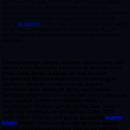
dana kemenangan (withdraw) diproses secara kilat
melalui berbagai pilihan metode pembayaran
terlengkap; mulai dari transfer bank lokal terkemuka,
pulsa tanpa potongan, hingga beragam dompet
digital
(e-wallet)
. Dukungan layanan pelanggan yang
ramah dan responsif juga tersedia selama 24 jam
penuh untuk memberikan solusi instan atas setiap
kendala.
Kesimpulannya, jangan biarkan waktu luang dan
modal Anda terbuang percuma di tempat yang
tidak pasti. Ambil langkah cerdas dengan
bergabung bersama komunitas pemenang di
platform taruhan nomor satu ini. Segera
daftarkan akun eksklusif Anda, manfaatkan
berbagai promo bonus sambutan yang melimpah,
dan rasakan sendiri kemudahan meraup
keuntungan berlipat ganda setiap saat. Jadilah
saksi dan buktikan sendiri bahwa COMTOTO
agen resmi taruhan slot gacor gampang
scatter
hitam
hadiah terbesar sepanjang masa adalah
sebuah realitas manis yang siap Anda nikmati