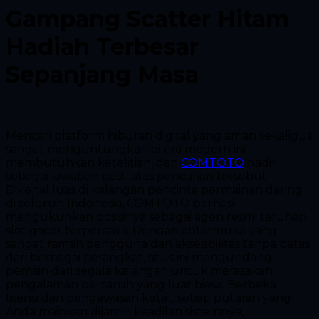
Gampang Scatter Hitam
Hadiah Terbesar
Sepanjang Masa
Mencari platform hiburan digital yang aman sekaligus
sangat menguntungkan di era modern ini
membutuhkan ketelitian, dan
COMTOTO
hadir
sebagai jawaban pasti atas pencarian tersebut.
Dikenal luas di kalangan pencinta permainan daring
di seluruh Indonesia, COMTOTO berhasil
mengukuhkan posisinya sebagai agen resmi taruhan
slot gacor terpercaya. Dengan antarmuka yang
sangat ramah pengguna dan aksesibilitas tanpa batas
dari berbagai perangkat, situs ini mengundang
pemain dari segala kalangan untuk merasakan
pengalaman bertaruh yang luar biasa. Berbekal
lisensi dan pengawasan ketat, setiap putaran yang
Anda mainkan dijamin keadilan sistemnya,