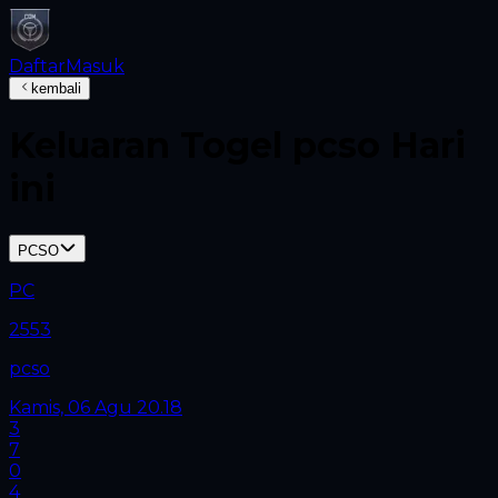
Daftar
Masuk
kembali
Keluaran Togel
pcso
Hari
ini
PCSO
PC
2553
pcso
Kamis, 06 Agu
20.18
3
7
0
4