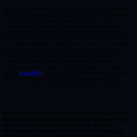
Sebagai agen resmi yang menjunjung tinggi dedikasi
dan profesionalisme, COMTOTO sangat memahami
betapa krusialnya aspek keamanan data dan
kenyamanan transaksi. Sistem keamanan dengan
teknologi enkripsi tingkat tinggi diterapkan secara
berlapis untuk melindungi seluruh privasi serta dana
milik para anggota. Proses deposit maupun penarikan
dana kemenangan (withdraw) diproses secara kilat
melalui berbagai pilihan metode pembayaran
terlengkap; mulai dari transfer bank lokal terkemuka,
pulsa tanpa potongan, hingga beragam dompet
digital
(e-wallet)
. Dukungan layanan pelanggan yang
ramah dan responsif juga tersedia selama 24 jam
penuh untuk memberikan solusi instan atas setiap
kendala.
Kesimpulannya, jangan biarkan waktu luang dan
modal Anda terbuang percuma di tempat yang
tidak pasti. Ambil langkah cerdas dengan
bergabung bersama komunitas pemenang di
platform taruhan nomor satu ini. Segera