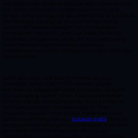
mengukuhkan posisinya sebagai agen resmi taruhan
slot gacor terpercaya. Dengan antarmuka yang
sangat ramah pengguna dan aksesibilitas tanpa batas
dari berbagai perangkat, situs ini mengundang
pemain dari segala kalangan untuk merasakan
pengalaman bertaruh yang luar biasa. Berbekal
lisensi dan pengawasan ketat, setiap putaran yang
Anda mainkan dijamin keadilan sistemnya,
memberikan rasa aman sekaligus memacu adrenalin
dengan sehat.
Salah satu daya tarik paling fenomenal yang
membuat nama COMTOTO meroket adalah
reputasinya sebagai penyedia permainan dengan
fitur gampang scatter hitam. Bagi para penikmat
taruhan daring, khususnya pada tema permainan
bernuansa oriental, fenomena scatter hitam
bukanlah sekadar mitos belaka, melainkan kunci
pembuka gerbang menuju
putaran gratis
dengan
pengganda kemenangan yang fantastis. Algoritma
permainan di platform ini telah dikurasi dan
dioptimalkan secara khusus agar peluang pemain