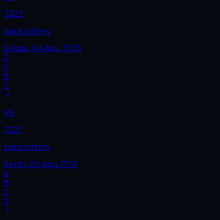
3322
paris lottery
Selasa, 04 Agu
17.05
2
5
9
2
PS
3321
paris lottery
Senin, 03 Agu
17.01
6
8
2
3