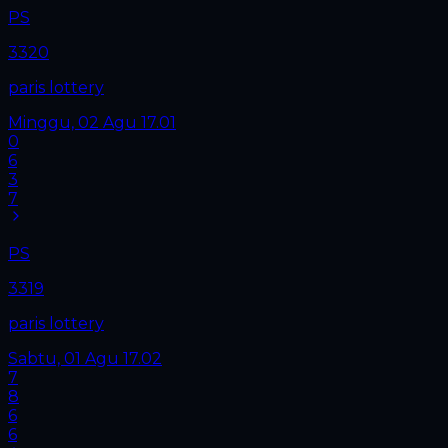
PS
3320
paris lottery
Minggu, 02 Agu
17.01
0
6
3
7
PS
3319
paris lottery
Sabtu, 01 Agu
17.02
7
8
6
6