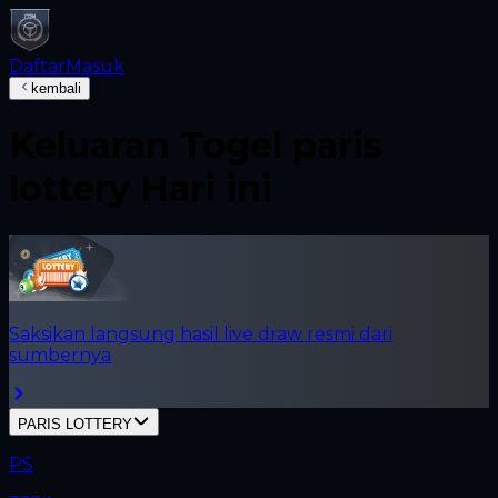
Daftar
Masuk
kembali
Keluaran Togel
paris
lottery
Hari ini
Saksikan langsung hasil live draw resmi dari
sumbernya
PARIS LOTTERY
PS