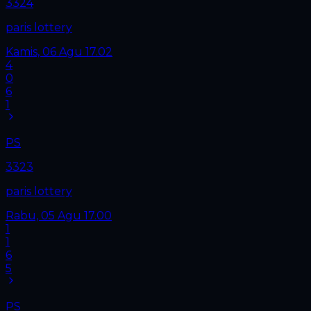
3324
paris lottery
Kamis, 06 Agu
17.02
4
0
6
1
PS
3323
paris lottery
Rabu, 05 Agu
17.00
1
1
6
5
PS