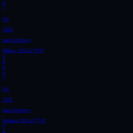
6
PS
3316
paris lottery
Rabu, 29 Jul
17.01
2
6
6
4
PS
3315
paris lottery
Selasa, 28 Jul
17.01
7
4