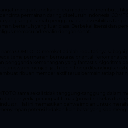
s sangat menguntungkan di era modern ini membutuhkan
gan pencinta permainan daring di seluruh Indonesia, CO
a yang sangat ramah pengguna dan aksesibilitas tanpa 
man bertaruh yang luar biasa. Berbekal lisensi dan pe
kaligus memacu adrenalin dengan sehat.
at nama COMTOTO meroket adalah reputasinya sebagai 
 pada tema permainan bernuansa oriental, fenomena sca
 pengganda kemenangan yang fantastis. Algoritma perma
istimewa ini menjadi jauh lebih tinggi dibandingkan si
membuat ribuan member aktif terus bermain setiap harin
OMTOTO sama sekali tidak tanggung-tanggung dalam me
etan penyedia perangkat lunak (provider) kelas dunia, 
ar industri. Hal ini memastikan bahwa impian untuk merai
 menyimpan potensi ledakan koin besar yang siap men