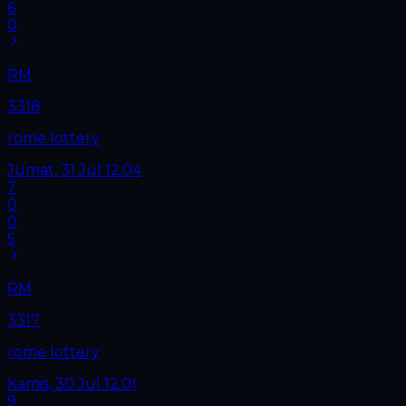
6
0
RM
3318
rome lottery
Jumat, 31 Jul
12.04
7
0
0
5
RM
3317
rome lottery
Kamis, 30 Jul
12.01
9