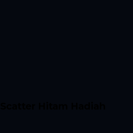
catter Hitam Hadiah