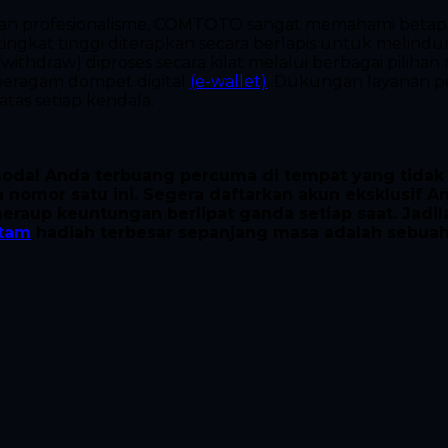
i dan profesionalisme, COMTOTO sangat memahami beta
ingkat tinggi diterapkan secara berlapis untuk melindung
hdraw) diproses secara kilat melalui berbagai pilihan
 beragam dompet digital
(e-wallet)
. Dukungan layanan pe
tas setiap kendala.
odal Anda terbuang percuma di tempat yang tidak
nomor satu ini. Segera daftarkan akun eksklusif 
raup keuntungan berlipat ganda setiap saat. Jadi
itam
hadiah terbesar sepanjang masa adalah sebuah r