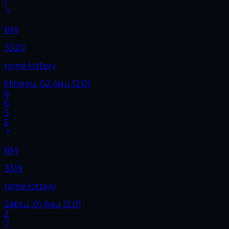
1
RM
3320
rome lottery
Minggu, 02 Agu
12.01
6
6
3
5
RM
3319
rome lottery
Sabtu, 01 Agu
12.01
2
7