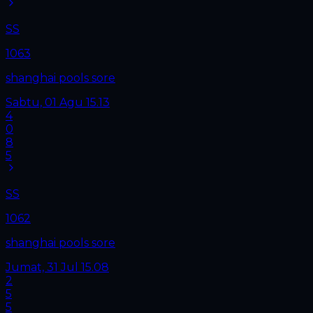
SS
1063
shanghai pools sore
Sabtu, 01 Agu
15.13
4
0
8
5
SS
1062
shanghai pools sore
Jumat, 31 Jul
15.08
2
5
5