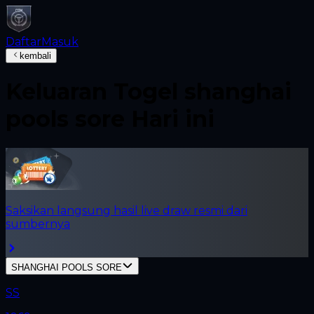
Daftar
Masuk
kembali
Keluaran Togel
shanghai
pools sore
Hari ini
Saksikan langsung hasil live draw resmi dari
sumbernya
SHANGHAI POOLS SORE
SS