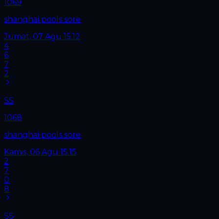
1069
shanghai pools sore
Jumat, 07 Agu
15.12
4
6
7
2
SS
1068
shanghai pools sore
Kamis, 06 Agu
15.15
2
7
0
8
SS