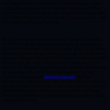
mendapatkan fitur istimewa ini menjadi jauh lebih
tinggi dibandingkan situs lainnya. Sensasi berdebar
menantikan turunnya simbol langka ini menciptakan
daya tarik magis yang membuat ribuan member aktif
terus bermain setiap harinya.
Berbicara mengenai potensi keuntungan finansial,
COMTOTO sama sekali tidak tanggung-tanggung
dalam memberikan hadiah terbesar sepanjang masa
bagi para pemenangnya. Melalui kerja sama eksklusif
dengan deretan penyedia perangkat lunak (provider)
kelas dunia, situs ini menawarkan persentase RTP
(Return to Player) live yang selalu berada di atas rata-
rata standar industri. Hal ini memastikan bahwa
impian untuk meraih
jackpot maxwin
bernilai
sensasional bukanlah sekadar angan-angan kosong.
Setiap putaran gulungan mesin menyimpan potensi
ledakan koin besar yang siap mengubah hari biasa
Anda menjadi momen kemenangan bersejarah yang
mengubah hidup.