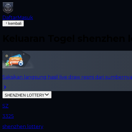
Daftar
Masuk
kembali
Keluaran Togel
shenzhen l
Saksikan langsung hasil live draw resmi dari sumberny
SHENZHEN LOTTERY
SZ
3325
shenzhen lottery