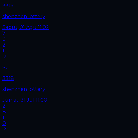
3319
shenzhen lottery
Sabtu, 01 Agu
11.02
7
3
2
1
SZ
3318
shenzhen lottery
Jumat, 31 Jul
11.00
2
8
1
0