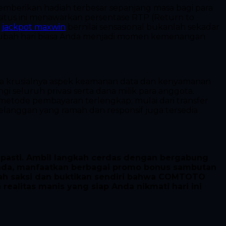
mberikan hadiah terbesar sepanjang masa bagi para
situs ini menawarkan persentase RTP (Return to
h
jackpot maxwin
bernilai sensasional bukanlah sekadar
gubah hari biasa Anda menjadi momen kemenangan
pa krusialnya aspek keamanan data dan kenyamanan
i seluruh privasi serta dana milik para anggota.
 metode pembayaran terlengkap; mulai dari transfer
langgan yang ramah dan responsif juga tersedia
 pasti. Ambil langkah cerdas dengan bergabung
Anda, manfaatkan berbagai promo bonus sambutan
lah saksi dan buktikan sendiri bahwa COMTOTO
ealitas manis yang siap Anda nikmati hari ini