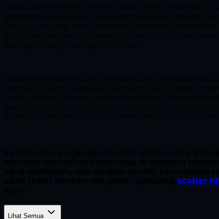
Berbicara mengenai potensi keuntungan finansial, C
pemenangnya. Melalui kerja sama eksklusif dengan der
Player) live yang selalu berada di atas rata-rata stand
angan-angan kosong. Setiap putaran gulungan mesin
bersejarah yang mengubah hidup.
Sebagai agen resmi yang menjunjung tinggi dedikas
transaksi. Sistem keamanan dengan teknologi enkripsi t
Proses deposit maupun penarikan dana kemenangan (wit
bank lokal terkemuka, pulsa tanpa potongan, hingga
selama 24 jam penuh untuk memberikan solusi instan a
Kesimpulannya, jangan biarkan waktu luang dan m
bersama komunitas pemenang di platform taruhan 
yang melimpah, dan rasakan sendiri kemudahan me
agen resmi taruhan slot gacor gampang
scatter h
juga!
Lihat Semua