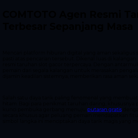
COMTOTO Agen Resmi Taru
Terbesar Sepanjang Masa
Mencari platform hiburan digital yang aman sekaligu
pasti atas pencarian tersebut. Dikenal luas di kalan
resmi taruhan slot gacor terpercaya. Dengan antarmuk
pemain dari segala kalangan untuk merasakan pengala
dijamin keadilan sistemnya, memberikan rasa aman se
Salah satu daya tarik paling fenomenal yang membu
hitam. Bagi para penikmat taruhan daring, khususnya
kunci pembuka gerbang menuju
putaran gratis
dengan
secara khusus agar peluang pemain mendapatkan fitur 
simbol langka ini menciptakan daya tarik magis yang 