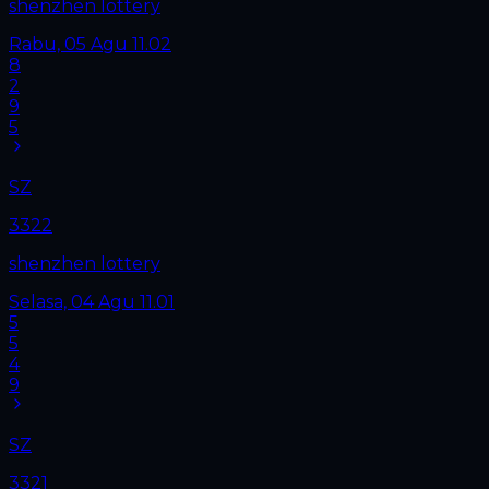
shenzhen lottery
Rabu, 05 Agu
11.02
8
2
9
5
SZ
3322
shenzhen lottery
Selasa, 04 Agu
11.01
5
5
4
9
SZ
3321