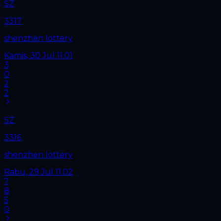
SZ
3317
shenzhen lottery
Kamis, 30 Jul
11.01
3
0
2
2
SZ
3316
shenzhen lottery
Rabu, 29 Jul
11.02
7
8
5
0