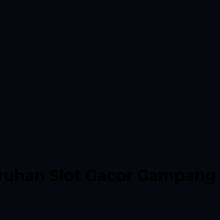
han Slot Gacor Gampang S