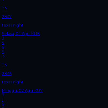
TN
2847
texas night
Selasa, 04 Agu
10.18
2
5
9
9
TN
2846
texas night
Minggu, 02 Agu
10.17
7
1
9