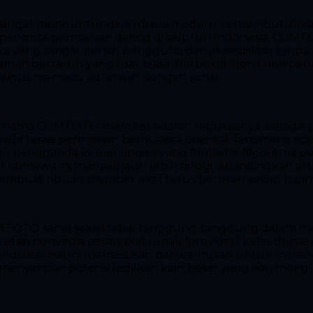
s sangat menguntungkan di era modern ini membutuhkan
gan pencinta permainan daring di seluruh Indonesia, CO
a yang sangat ramah pengguna dan aksesibilitas tanpa 
man bertaruh yang luar biasa. Berbekal lisensi dan pe
kaligus memacu adrenalin dengan sehat.
at nama COMTOTO meroket adalah reputasinya sebagai 
 pada tema permainan bernuansa oriental, fenomena sca
 pengganda kemenangan yang fantastis. Algoritma perma
istimewa ini menjadi jauh lebih tinggi dibandingkan si
membuat ribuan member aktif terus bermain setiap harin
OMTOTO sama sekali tidak tanggung-tanggung dalam me
etan penyedia perangkat lunak (provider) kelas dunia, 
ar industri. Hal ini memastikan bahwa impian untuk merai
 menyimpan potensi ledakan koin besar yang siap men