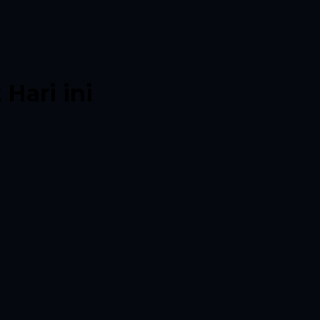
t
Hari ini