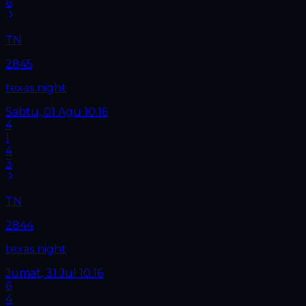
6
TN
2845
texas night
Sabtu, 01 Agu
10.16
4
1
4
3
TN
2844
texas night
Jumat, 31 Jul
10.16
6
4