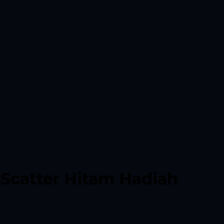
catter Hitam Hadiah