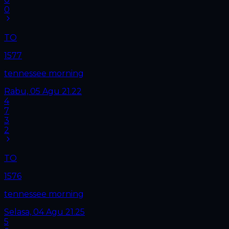
0
TO
1577
tennessee morning
Rabu, 05 Agu
21.22
4
7
3
2
TO
1576
tennessee morning
Selasa, 04 Agu
21.25
5