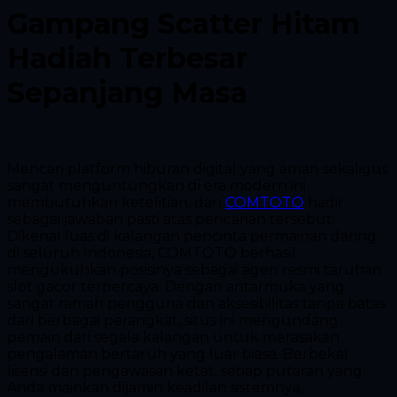
Gampang Scatter Hitam
Hadiah Terbesar
Sepanjang Masa
Mencari platform hiburan digital yang aman sekaligus
sangat menguntungkan di era modern ini
membutuhkan ketelitian, dan
COMTOTO
hadir
sebagai jawaban pasti atas pencarian tersebut.
Dikenal luas di kalangan pencinta permainan daring
di seluruh Indonesia, COMTOTO berhasil
mengukuhkan posisinya sebagai agen resmi taruhan
slot gacor terpercaya. Dengan antarmuka yang
sangat ramah pengguna dan aksesibilitas tanpa batas
dari berbagai perangkat, situs ini mengundang
pemain dari segala kalangan untuk merasakan
pengalaman bertaruh yang luar biasa. Berbekal
lisensi dan pengawasan ketat, setiap putaran yang
Anda mainkan dijamin keadilan sistemnya,