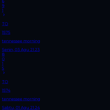
6
9
1
TO
1575
tennessee morning
Senin, 03 Agu
21.23
8
0
1
5
TO
1574
tennessee morning
Sabtu, 01 Agu
21.24