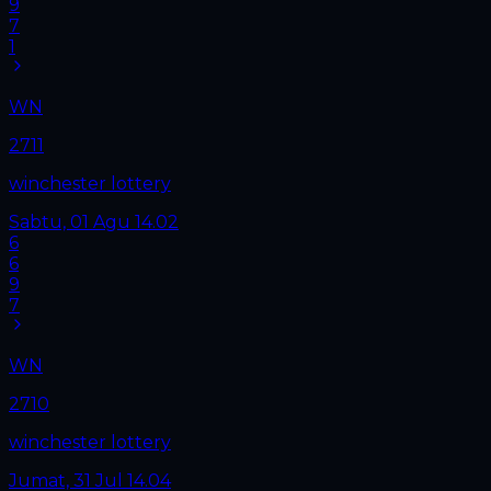
9
7
1
WN
2711
winchester lottery
Sabtu, 01 Agu
14.02
6
6
9
7
WN
2710
winchester lottery
Jumat, 31 Jul
14.04