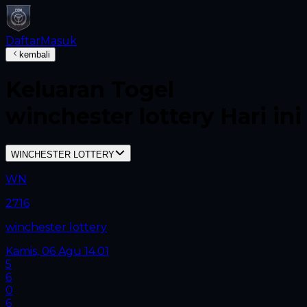
Daftar
Masuk
kembali
Keluaran Togel
winchester lottery
Hari ini
WINCHESTER LOTTERY
WN
2716
winchester lottery
Kamis, 06 Agu
14.01
5
6
0
6