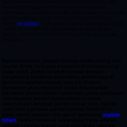
dana kemenangan (withdraw) diproses secara kilat
melalui berbagai pilihan metode pembayaran
terlengkap; mulai dari transfer bank lokal terkemuka,
pulsa tanpa potongan, hingga beragam dompet
digital
(e-wallet)
. Dukungan layanan pelanggan yang
ramah dan responsif juga tersedia selama 24 jam
penuh untuk memberikan solusi instan atas setiap
kendala.
Kesimpulannya, jangan biarkan waktu luang dan
modal Anda terbuang percuma di tempat yang
tidak pasti. Ambil langkah cerdas dengan
bergabung bersama komunitas pemenang di
platform taruhan nomor satu ini. Segera
daftarkan akun eksklusif Anda, manfaatkan
berbagai promo bonus sambutan yang melimpah,
dan rasakan sendiri kemudahan meraup
keuntungan berlipat ganda setiap saat. Jadilah
saksi dan buktikan sendiri bahwa COMTOTO
agen resmi taruhan slot gacor gampang
scatter
hitam
hadiah terbesar sepanjang masa adalah
sebuah realitas manis yang siap Anda nikmati