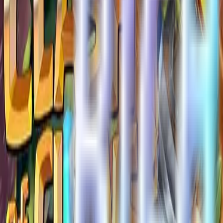
terus bermain setiap harinya.
Berbicara mengenai potensi keuntungan finansial,
COMTOTO sama sekali tidak tanggung-tanggung
dalam memberikan hadiah terbesar sepanjang masa
bagi para pemenangnya. Melalui kerja sama eksklusif
dengan deretan penyedia perangkat lunak (provider)
kelas dunia, situs ini menawarkan persentase RTP
(Return to Player) live yang selalu berada di atas rata-
rata standar industri. Hal ini memastikan bahwa
impian untuk meraih
jackpot maxwin
bernilai
sensasional bukanlah sekadar angan-angan kosong.
Setiap putaran gulungan mesin menyimpan potensi
ledakan koin besar yang siap mengubah hari biasa
Anda menjadi momen kemenangan bersejarah yang
mengubah hidup.
Sebagai agen resmi yang menjunjung tinggi dedikasi
dan profesionalisme, COMTOTO sangat memahami
betapa krusialnya aspek keamanan data dan