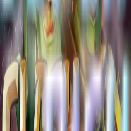
pemain dari segala kalangan untuk merasakan
pengalaman bertaruh yang luar biasa. Berbekal
lisensi dan pengawasan ketat, setiap putaran yang
Anda mainkan dijamin keadilan sistemnya,
memberikan rasa aman sekaligus memacu adrenalin
dengan sehat.
Salah satu daya tarik paling fenomenal yang
membuat nama COMTOTO meroket adalah
reputasinya sebagai penyedia permainan dengan
fitur gampang scatter hitam. Bagi para penikmat
taruhan daring, khususnya pada tema permainan
bernuansa oriental, fenomena scatter hitam
bukanlah sekadar mitos belaka, melainkan kunci
pembuka gerbang menuju
putaran gratis
dengan
pengganda kemenangan yang fantastis. Algoritma
permainan di platform ini telah dikurasi dan
dioptimalkan secara khusus agar peluang pemain
mendapatkan fitur istimewa ini menjadi jauh lebih
tinggi dibandingkan situs lainnya. Sensasi berdebar
menantikan turunnya simbol langka ini menciptakan
daya tarik magis yang membuat ribuan member aktif