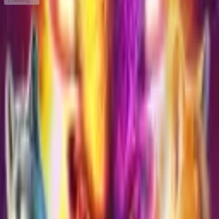
24
/
2603
Game
Page
1
of
109
COMTOTO Agen Resmi
Taruhan Slot Gacor
Gampang Scatter Hitam
Hadiah Terbesar
Sepanjang Masa
Mencari platform hiburan digital yang aman sekaligus
sangat menguntungkan di era modern ini
membutuhkan ketelitian, dan
COMTOTO
hadir
sebagai jawaban pasti atas pencarian tersebut.
Dikenal luas di kalangan pencinta permainan daring