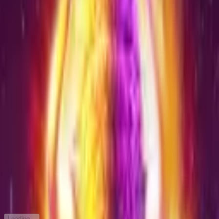
World Cup 2026
Eclipse Studio
Clash of Clans Super Scatter SUPER RICH
SUPER
RICH
Clash of Clans SUPER RICH
SUPER RICH
Mahjong Ways
PG Soft
Gates of Olympus 1000
Pragmatic Play
Mahjong Ways 2
PG Soft
Gates of Olympus Super Scatter
Pragmatic Play
Mahjong Wins 3 - Black Scatter
Pragmatic Play
Gates of Olympus Xmas 1000
Pragmatic Play
Wild Bandito
PG Soft
Mahjong Wins 2
Pragmatic Play
Wild Bounty Showdown
PG Soft
Starlight Princess 1000
Pragmatic Play
Gates of Olympus
Pragmatic Play
Sweet Bonanza 1000
Pragmatic Play
Lucky Neko
PG Soft
Sweet Bonanza
Pragmatic Play
Starlight Princess
Pragmatic Play
Sweet Bonanza Xmas
Pragmatic Play
Aztec Gems
Pragmatic Play
Sugar Rush 1000
Pragmatic Play
Buffalo King Megaways
Pragmatic Play
Loading...