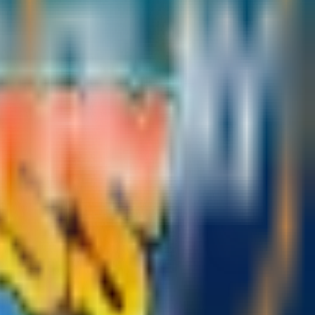
ya.
mberikan hadiah terbesar sepanjang masa bagi para
situs ini menawarkan persentase RTP (Return to
h
jackpot maxwin
bernilai sensasional bukanlah sekadar
gubah hari biasa Anda menjadi momen kemenangan
pa krusialnya aspek keamanan data dan kenyamanan
i seluruh privasi serta dana milik para anggota.
 metode pembayaran terlengkap; mulai dari transfer
langgan yang ramah dan responsif juga tersedia
 pasti. Ambil langkah cerdas dengan bergabung
Anda, manfaatkan berbagai promo bonus sambutan
lah saksi dan buktikan sendiri bahwa COMTOTO
ealitas manis yang siap Anda nikmati hari ini