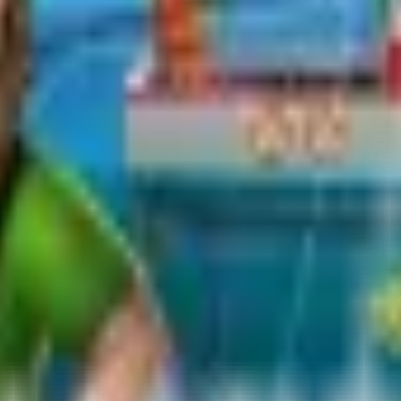
han Slot Gacor Gampang S
s sangat menguntungkan di era modern ini membutuhkan
gan pencinta permainan daring di seluruh Indonesia, CO
a yang sangat ramah pengguna dan aksesibilitas tanpa 
man bertaruh yang luar biasa. Berbekal lisensi dan pe
kaligus memacu adrenalin dengan sehat.
at nama COMTOTO meroket adalah reputasinya sebagai 
 pada tema permainan bernuansa oriental, fenomena sca
 pengganda kemenangan yang fantastis. Algoritma perma
istimewa ini menjadi jauh lebih tinggi dibandingkan si