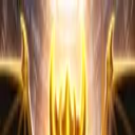
Daftar
Masuk
casino
Cari Permainan
duck hunters
mines+
lightning roulette
clash of clans super rich
fury of anubis
crash game
for you
slot
live casino
4
arcade
fishing
2603
635
104
21
Provider :
Pragmatic Play
Filter :
TERKENAL
Fury of Anubis
Pragmatic Play
Gates of Olympus 1000
Pragmatic Play