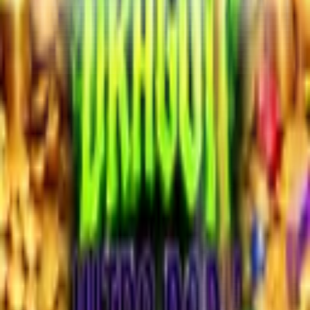
Sebagai agen resmi yang menjunjung tinggi dedikasi
dan profesionalisme, COMTOTO sangat memahami
betapa krusialnya aspek keamanan data dan
kenyamanan transaksi. Sistem keamanan dengan
teknologi enkripsi tingkat tinggi diterapkan secara
berlapis untuk melindungi seluruh privasi serta dana
milik para anggota. Proses deposit maupun penarikan
dana kemenangan (withdraw) diproses secara kilat
melalui berbagai pilihan metode pembayaran
terlengkap; mulai dari transfer bank lokal terkemuka,
pulsa tanpa potongan, hingga beragam dompet
digital
(e-wallet)
. Dukungan layanan pelanggan yang
ramah dan responsif juga tersedia selama 24 jam
penuh untuk memberikan solusi instan atas setiap
kendala.
Kesimpulannya, jangan biarkan waktu luang dan
modal Anda terbuang percuma di tempat yang
tidak pasti. Ambil langkah cerdas dengan
bergabung bersama komunitas pemenang di