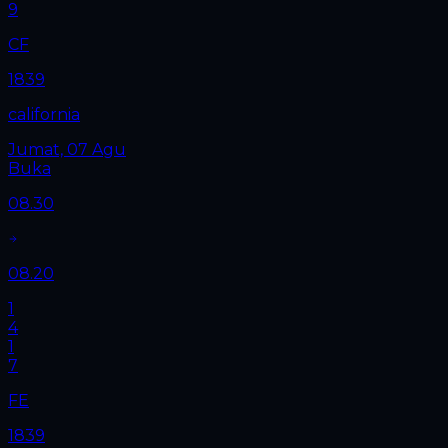
9
CF
1839
california
Jumat, 07 Agu
Buka
08.30
08.20
1
4
1
7
FE
1839