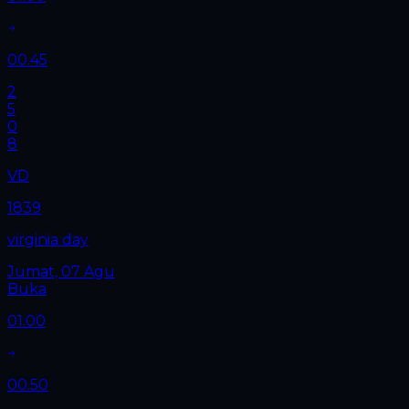
00.45
2
5
0
8
VD
1839
virginia day
Jumat, 07 Agu
Buka
01.00
00.50