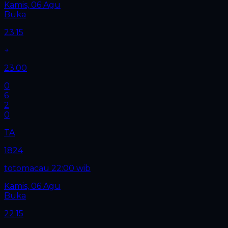
Kamis, 06 Agu
Buka
23.15
23.00
0
6
2
0
TA
1824
totomacau 22:00 wib
Kamis, 06 Agu
Buka
22.15