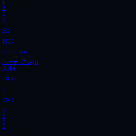
1
7
3
6
FD
1839
florida day
Jumat, 07 Agu
Buka
00.30
00.15
2
9
9
4