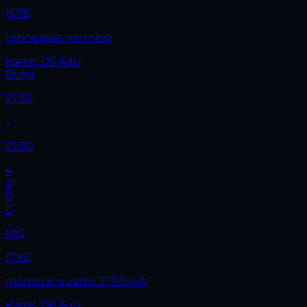
1578
tennessee morning
Kamis, 06 Agu
Buka
21.30
21.00
4
0
0
0
MQ
1792
morocco quatro 21:00 wib
Kamis, 06 Agu