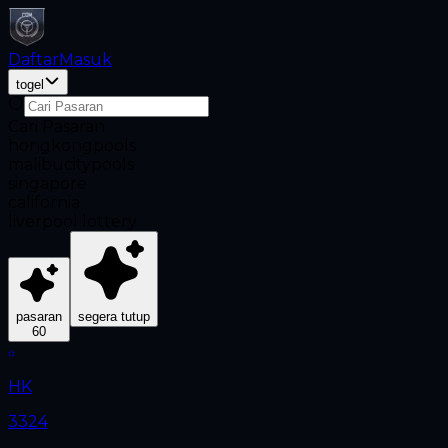
Daftar
Masuk
togel
Cari Pasaran
hongkongpools
malibucitypools
singapore
california
liverpool lottery
pasaran
segera tutup
60
HK
3324