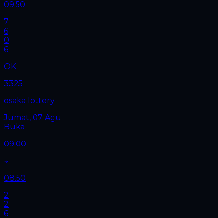
09.50
7
6
0
6
OK
3325
osaka lottery
Jumat, 07 Agu
Buka
09.00
08.50
2
2
6