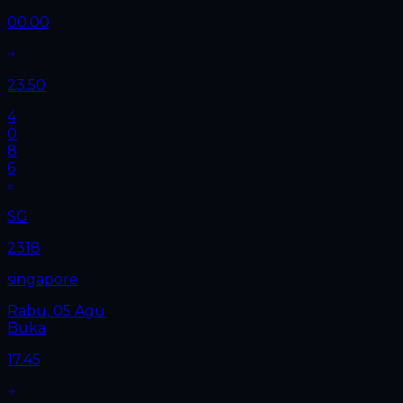
00.00
23.50
4
0
8
6
SG
2318
singapore
Rabu, 05 Agu
Buka
17.45