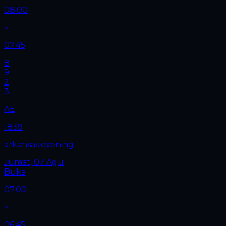
08.00
07.45
8
9
2
3
AE
1839
arkansas evening
Jumat, 07 Agu
Buka
07.00
06.45