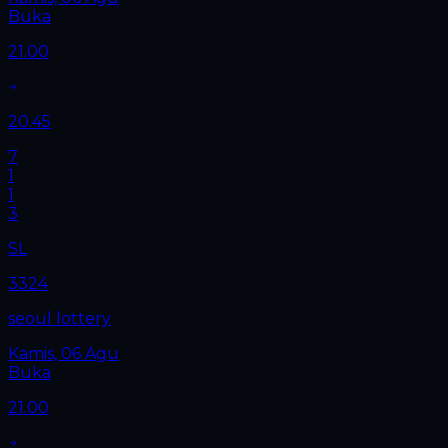
Buka
21.00
20.45
7
1
1
3
SL
3324
seoul lottery
Kamis, 06 Agu
Buka
21.00