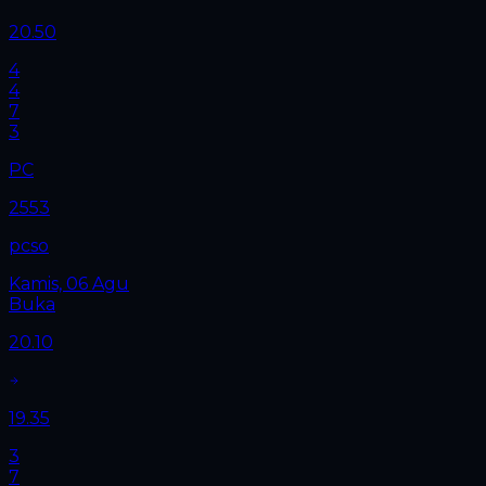
20.50
4
4
7
3
PC
2553
pcso
Kamis, 06 Agu
Buka
20.10
19.35
3
7