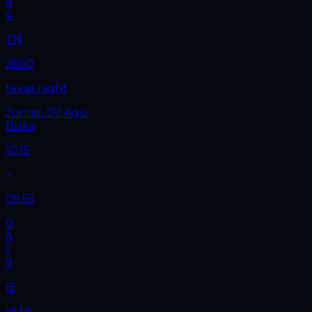
4
4
TN
2850
texas night
Jumat, 07 Agu
Buka
10.15
09.55
0
4
1
9
IE
1839