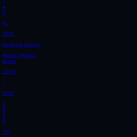
1
4
0
FL
2716
florence lottery
Kamis, 06 Agu
Buka
22.00
21.50
2
9
3
5
TO