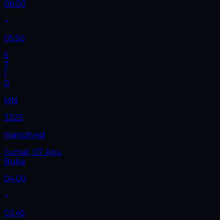
06.00
05.50
6
7
1
0
MN
3325
mancity4d
Jumat, 07 Agu
Buka
04.00
03.45