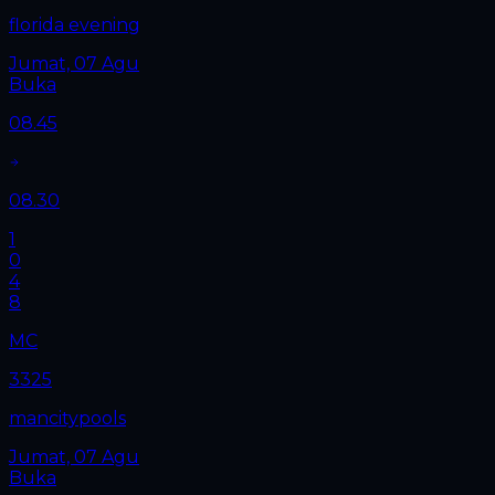
florida evening
Jumat, 07 Agu
Buka
08.45
08.30
1
0
4
8
MC
3325
mancitypools
Jumat, 07 Agu
Buka