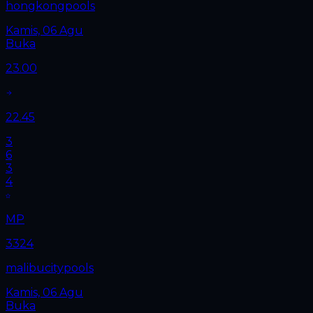
hongkongpools
Kamis, 06 Agu
Buka
23.00
22.45
3
6
3
4
MP
3324
malibucitypools
Kamis, 06 Agu
Buka