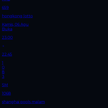
659
hongkong lotto
Kamis, 06 Agu
Buka
23.00
22.45
1
0
8
3
SM
1068
shanghai pools malam