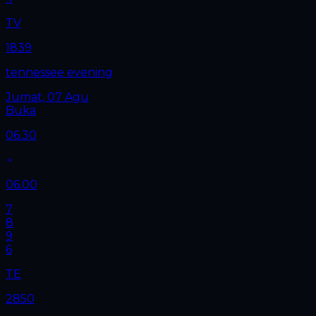
TV
1839
tennessee evening
Jumat, 07 Agu
Buka
06.30
06.00
7
8
9
6
TE
2850