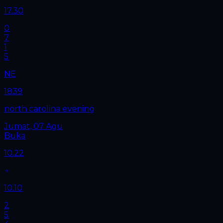
17.30
0
7
1
5
NE
1839
north carolina evening
Jumat, 07 Agu
Buka
10.22
10.10
2
5