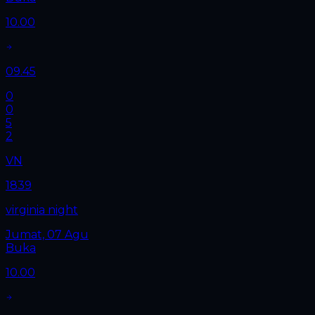
10.00
09.45
0
0
5
2
VN
1839
virginia night
Jumat, 07 Agu
Buka
10.00