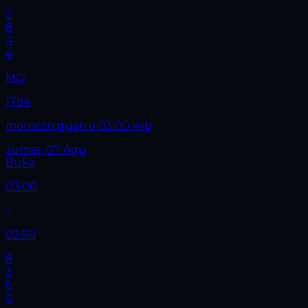
2
8
4
4
MO
1794
morocco quatro 03:00 wib
Jumat, 07 Agu
Buka
03.00
02.50
8
3
6
0