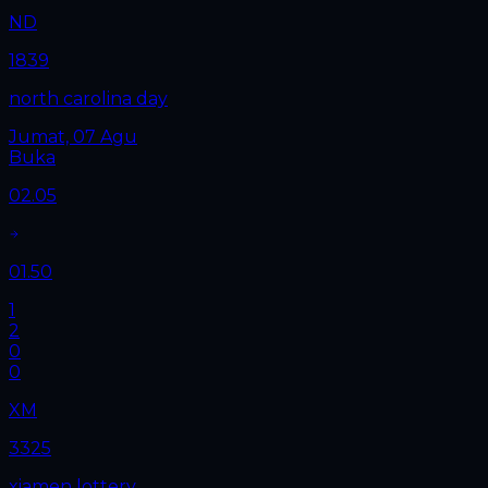
ND
1839
north carolina day
Jumat, 07 Agu
Buka
02.05
01.50
1
2
0
0
XM
3325
xiamen lottery