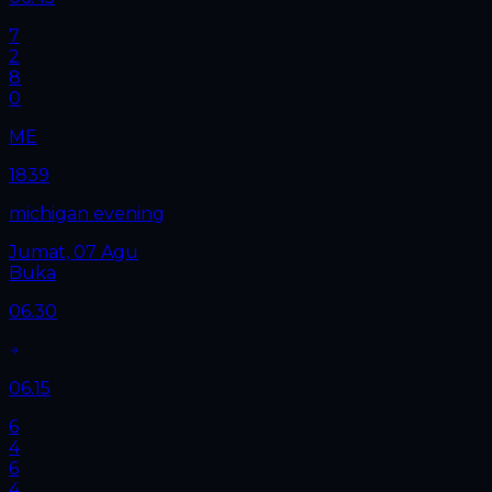
7
2
8
0
ME
1839
michigan evening
Jumat, 07 Agu
Buka
06.30
06.15
6
4
6
4