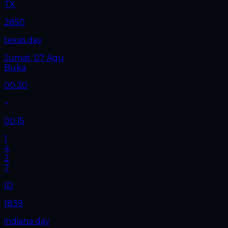
TX
2850
texas day
Jumat, 07 Agu
Buka
00.30
00.15
1
4
2
7
ID
1839
indiana day