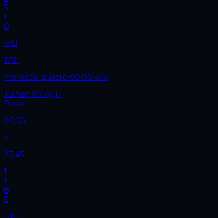
5
1
0
MU
1791
morocco quatro 00:00 wib
Jumat, 07 Agu
Buka
00.05
23.45
1
1
8
5
HKL