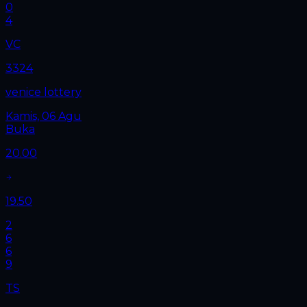
0
4
VC
3324
venice lottery
Kamis, 06 Agu
Buka
20.00
19.50
2
6
6
9
TS