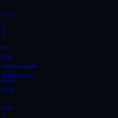
00.00
7
3
3
1
MM
1839
michigan midday
Jumat, 07 Agu
Buka
00.05
23.45
3