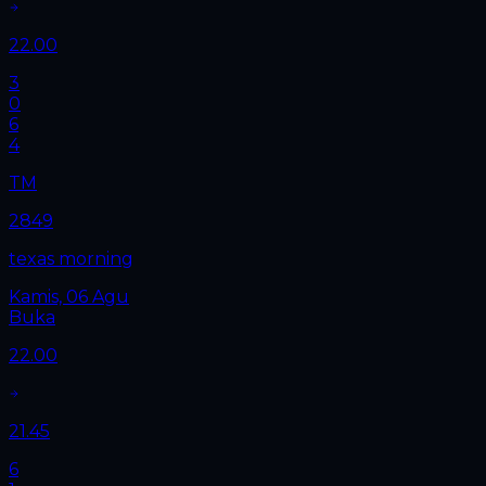
22.00
3
0
6
4
TM
2849
texas morning
Kamis, 06 Agu
Buka
22.00
21.45
6